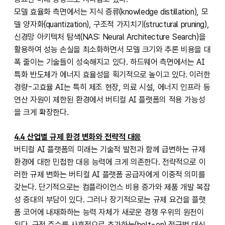
모델 효율화 측면에서는 지식 증류(knowledge distillation), 모
델 양자화(quantization), 구조적 가지치기(structural pruning),
신경망 아키텍처 탐색(NAS: Neural Architecture Search)을
활용하여 성능 손실을 최소화하면서 모델 크기와 추론 비용을 대
폭 줄이는 기술들이 성숙해지고 있다. 하드웨어 측면에서는 AI
특화 반도체가 에너지 효율성을 획기적으로 높이고 있다. 이러한
경량-고효율 AI는 특히 제조 현장, 의료 시설, 에너지 인프라 등
연산 자원이 제한된 환경에서 버티컬 AI 플랫폼의 적용 가능성
을 크게 확장한다.
4.4 산업별 규제 환경 변화와 전략적 대응
버티컬 AI 플랫폼의 미래는 기술적 발전과 함께 급변하는 규제
환경에 대한 민첩한 대응 능력에 크게 의존한다. 전략적으로 이
러한 규제 변화는 버티컬 AI 플랫폼 공급자에게 이중적 의미를
갖는다. 단기적으로는 컴플라이언스 비용 증가와 제품 개발 복잡
성 증대의 부담이 있다. 그러나 장기적으로는 규제 요건을 플랫
폼 코어에 내재화하는 능력 자체가 새로운 경쟁 우위의 원천이
된다. 규정 준수를 사후적으로 추가하는(bolt-on) 접근법 대신,