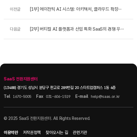
[1부] 에이전틱 AI 시스템: 아키텍처, 클라우드 확장성,
이전글
그리고 SaaS 혁신 전략.
[2부] 버티컬 AI 플랫폼과 산업 특화 SaaS의 경쟁 우
다음글
위
SaaS 전환지원센터
(13488) 경기도 성남시 분당구 판교로 289번길 20 스타트업캠퍼스 1동 4층
Tel
Fax
E-mail
1670-5005
031-606-1519
help@saas.or.kr
© 2025 SaaS 전환지원센터. All Rights Reserved.
이용약관
저작권정책
찾아오시는 길
관련기관