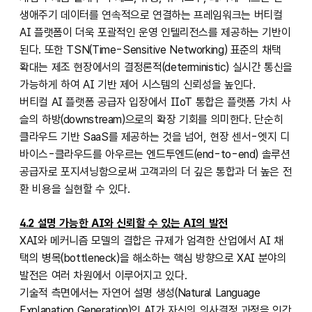
생애주기 데이터를 연속적으로 연결하는 프레임워크는 버티컬
AI 플랫폼이 더욱 포괄적인 운영 인텔리전스를 제공하는 기반이
된다. 또한 TSN(Time-Sensitive Networking) 표준의 채택
확대는 제조 현장에서의 결정론적(deterministic) 실시간 통신을
가능하게 하여 AI 기반 제어 시스템의 신뢰성을 높인다.
버티컬 AI 플랫폼 공급자 입장에서 IIoT 통합은 플랫폼 가치 사
슬의 하방(downstream)으로의 확장 기회를 의미한다. 단순히
클라우드 기반 SaaS를 제공하는 것을 넘어, 현장 센서-엣지 디
바이스-클라우드를 아우르는 엔드투엔드(end-to-end) 솔루션
공급자로 포지셔닝함으로써 고객과의 더 깊은 통합과 더 높은 전
환 비용을 실현할 수 있다.
4.2 설명 가능한 AI와 신뢰할 수 있는 AI의 발전
XAI와 메커니즘 모델의 결합은 규제가 엄격한 산업에서 AI 채
택의 병목(bottleneck)을 해소하는 핵심 방향으로 XAI 분야의
발전은 여러 차원에서 이루어지고 있다.
기술적 측면에서는 자연어 설명 생성(Natural Language
Explanation Generation)인 AI가 자신의 의사결정 과정을 인간