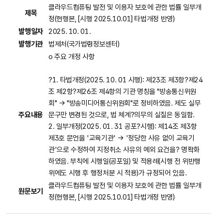
클라우드컴퓨팅 발전 및 이용자 보호에 관한 법률 일부개
제목
정(현행본, [시행 2025.10.01] 타법개정 반영)
발행일자
2025. 10. 01.
발행기관
법제처(국가법령정보센터)
o 주요 개정 사항
?1. 타법개정(2025. 10. 01 시행): 제23조 제3항?제24
조 제2항?제26조 제4항의 기관 명칭을 "방송통신위원
회"
→ "방송미디어통신위원회"로 정비하였음. 제도 실무
주요내용
문구만 변경된 것으로, 법 체계?의무의 실질은 동일함.
2. 일부개정(2025. 01. 31 공포?시행): 제
14조 제3항
제3호 문언을 '교육기관' → '정당한 사유 없이 교육기
관'으로 수정하여 지정취소 사유의 예외 요건을? 명확화
하였음. 부칙에 시행일(공포일) 및 적용례(시행 전 위반행
위에도 시행 후 행정처분 시 적용)가 규정되어 있음.
클라우드컴퓨팅 발전 및 이용자 보호에 관한 법률 일부개
원문보기
정(현행본, [시행 2025.10.01] 타법개정 반영)