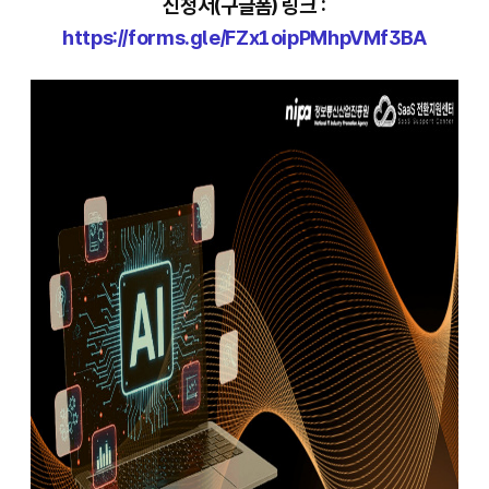
신청서(구글폼) 링크 :
https://forms.gle/FZx1oipPMhpVMf3BA