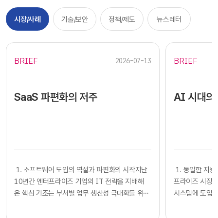
시장/사례
기술/보안
정책/제도
뉴스레터
BRIEF
BRIEF
2026-07-13
SaaS 파편화의 저주
AI 시대의
​​ 1. 소프트웨어 도입의 역설과 파편화의 시작지난
​​ 1. 동일한
10년간 엔터프라이즈 기업의 IT 전략을 지배해
프라이즈 시장에
온 핵심 기조는 부서별 업무 생산성 극대화를 위한
시스템에 도입하
클라우드 기반 SaaS의 전면적인 도입이었습니다.
확보했다고 판단
각 사업부는 중앙 IT 조직의 복잡한 시스템 구축
다. 많은 기업의