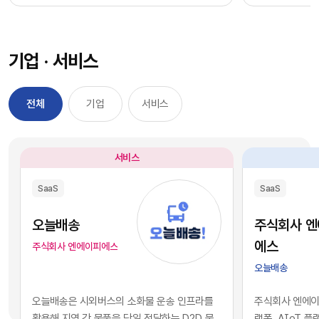
과정을 거칠 필요 없이, 시장에서 검증된 기능별 최
을 자사 서비스
적의 솔루션을 즉각적으로 구독하여 실무에 배치
를 디지털 혁신의
했습니다. 이러한 소프트웨어 채택의 민첩성은 기
장에서 기술적 
기업 · 서비스
업의 업무 처리 속도를 비약적으로 단축시켰고, 디
만 비즈니스의 
지털 전환을 달성하는 가장 확실한 방법론으로 자
있습니다. 현재 
리 잡았습니다.그러나 IT 인프라의 규모가 팽창하
앤스로픽 등의 최
전체
기업
서비스
면서 엔터프라이즈 환경에는 심각한 구조적 역설
일정 비용만 지
이 발생하기 시작했습니다. 개별 업무의 효율성을
과 활용이 가능
높이기 위해 도입한 수많은 소프트웨어들이 오히
습니다. 이는 
서비스
려 전사적인 데이터의 흐름을 원천적으로 단절시
리 기업과 완벽
키는 부작용, 즉 'SaaS 파편화' 현상을 초래한 것
리즘과 추론 능
SaaS
SaaS
입니다. 각 부서가 자신의 목적에만 부합하는 솔루
을 의미합니다.
션을 파편적으로 채택하고 운용함에 따라, 기업의
된 기술력과 개
오늘배송
주식회사 
핵심 자산인 데이터는 서로 호환되지 않는 수백 개
현재의 AI 지
에스
주식회사 엔에이피에스
의 개별 애플리케이션 서버 안에 고립되는 결과를
하게 거래되고 
오늘배송
낳았습니다.이러한 파편화는 기업의 의사결정 체
게 되었습니다.
계와 인공지능 도입에 치명적인 병목으로 작용합
니스 경쟁의 공
오늘배송은 시외버스의 소화물 운송 인프라를
주식회사 엔에이피
니다. 특정 부서 단위의 기능적 최적화나 개별 앱의
다. 경쟁사가 
활용해 지역 간 물품을 당일 전달하는 D2D 물
랫폼, AIoT 