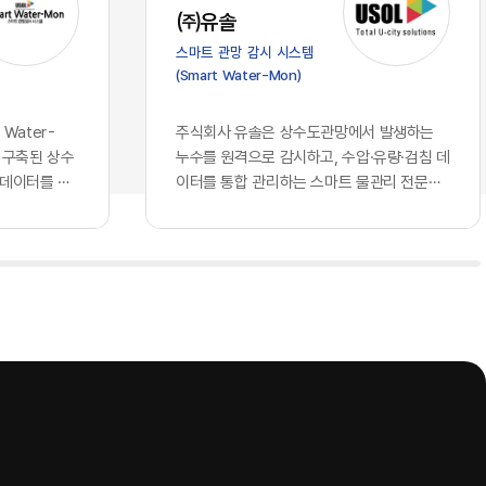
가 진입 장벽
스의 심장부에 해당하는 의사결정 체계로
㈜유솔
클라우드 서
들어오면서, 우리가 그간 견고하다고 믿어
스마트 관망 감시 시스템
되고 구독할
왔던 글로벌 표준의 토대 위에는 깊은 균열
(Smart Water-Mon)
 되었습니다.
이 생기기 시작했습니다. 과거의 클라우드
비즈니스 경
가 단순히 데이터를 저장하는 창고나 연산
꿔 놓았습니
력을 빌려 쓰는 공장에 머물렀다면, 현재의
Water-
주식회사 유솔은 상수도관망에서 발생하는
동일한 지능을
인공지능은 국가와 기업의 핵심 전략을 결
 구축된 상수
누수를 원격으로 감시하고, 수압·유량·검침 데
현재 기업의
정하고 고유의 지식을 자산화하는 뇌의 역
 데이터를 하
이터를 통합 관리하는 스마트 물관리 전문기
자체에서 창
할을 수행하고 있기 때문입니다. 창고를 빌
는 상수관망
업이다. 상수도관로 원격 모니터링 시스템을
 AI를 도
려 쓰는 것과 뇌를 외부에 맡기는 것은 본
기존에 개별 운
중심으로 누수 탐지 장비와 통신 단말, 데이터
격차를 만들
질적으로 다른 문제입니다. 기업의 가장 은
해 모듈형
분석 소프트웨어를 개발·공급하며, 상수도 운
 결코 접근
밀한 노하우와 국가의 기밀이 포함된 정보
치에스씨엠티·위
영기관의 물 손실 저감과 관망 운영 효율화를
회사만의 고유
들을 누군가 통제하는 외부의 지능에 통째
 연계하는 구
지원하고 있다.유솔의 사업 구조는 종합 누수
로 확보하고
로 맡기고, 그 지능이 학습을 통해 타인의
관망에서 발생
관리 솔루션, AI 스마트 누수탐지 솔루션, ​스
누구나 접근
무기가 될 수 있다는 자각은 시장에 거대한
격검침 정보, ​
마트 수압계, ​스마트 허브, ​스마트 검침단말기
질적이고 차별
거부감과 공포를 불러일으키고 있습니다.
등 ...
 핵심은, 오
이제 국가와 기업들은 효율성이라는 이름
소유한 고품
의 달콤한 환상에서 깨어나 데이터 주권과
다. 동일한
안보라는 지극히 현실적이고도 절박한 생
 경제적 해자
존 전략을 다시금 수립하고 있습니다. 데이