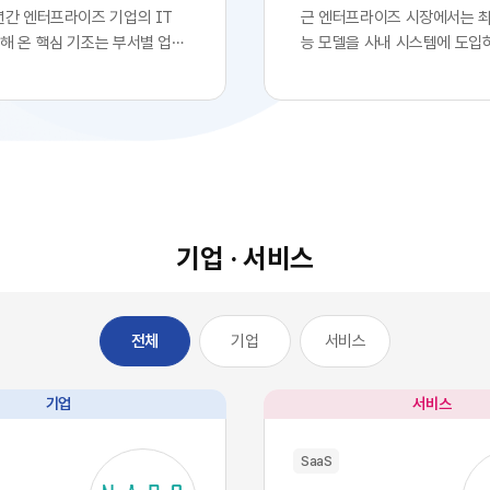
년간 엔터프라이즈 기업의 IT
근 엔터프라이즈 시장에서는 
해 온 핵심 기조는 부서별 업무
능 모델을 사내 시스템에 도입
화를 위한 클라우드 기반
로 확고한 경쟁 우위를 확보했
전면적인 도입이었습니다. 각 사
는 착시 현상이 팽배해 있습니다
 IT 조직의 복잡한 시스템 구
업의 경영진들이 최첨단 대형 
거칠 필요 없이, 시장에서 검증
자사 서비스나 워크플로우에 
최적의 솔루션을 즉각적으로 구
자체를 디지털 혁신의 완성으로
에 배치했습니다. 이러한 소프
이를 통해 시장에서 기술적 우
의 민첩성은 기업의 업무 처리
고 확신합니다.하지만 비즈니
적으로 단축시켰고, 디지털 전
이와 전혀 다르게 전개되고 있
기업 · 서비스
는 가장 확실한 방법론으로 자
글로벌 시장을 주도하는 오픈A
다.그러나 IT 인프라의 규모가
등의 최고 수준 AI 모델들은 
 엔터프라이즈 환경에는 심각한
일정 비용만 지불하면 API 형
기업
서비스
전체
이 발생하기 시작했습니다. 개
인 접근과 활용이 가능한 범용
효율성을 높이기 위해 도입한 수
전히 전환되었습니다. 이는 자
웨어들이 오히려 전사적인 데
경쟁사라면 언제든 우리 기업
기업
서비스
을 원천적으로 단절시키는 부
동일한 수준의 인공지능 알고
SaaS 파편화' 현상을 초래한 것
능력을 자사 시스템에 이식할 
SaaS
 부서가 자신의 목적에만 부합하
미합니다. 과거 소프트웨어 시