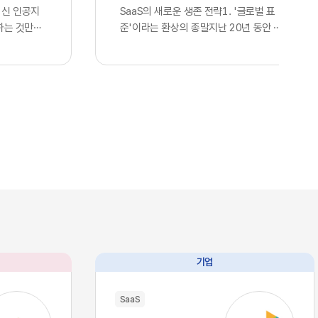
최신 인공지
SaaS의 새로운 생존 전략1. '글로벌 표
하는 것만으
준'이라는 환상의 종말지난 20년 동안 전
다고 판단하
세계 정보기술 산업을 관통했던 단 하나의
. 많은 기
지향점은 효율성을 극대화한 통합이었습니
언어 모델을
다. 스타트업부터 거대 글로벌 기업에 이르
연동한 사실
기까지, 아마존웹서비스나 구글 클라우드
 간주하며,
의 인프라를 빌려 쓰고 동일한 개발 라이브
위를 점했다
러리와 인터페이스를 활용하는 것은 선택
스의 현실은
이 아닌 혁신의 표준이었습니다. 이러한 기
습니다. 현재
술의 범용화는 기업들에게 전례 없는 개발
I, 앤스로픽
속도와 비용 절감이라는 선물을 안겨주었
이제 누구나
고, 전 세계가 거대한 클라우드 생태계 안
태로 즉각적
에서 실시간으로 연결되는 기술적 유토피
 인프라로 완
아를 꿈꾸게 했습니다. 우리는 이를 디지털
본력을 갖춘
트랜스포메이션이라 불렀으며, 글로벌 공
과 완벽하게
룡들이 설계한 이 거대한 체계에 올라타는
기업
리즘과 추론
것만이 유일한 생존 전략이라 믿어 의심치
수 있음을 의
않았습니다.하지만 인공지능이라는 압도적
SaaS
대에는 고도
인 기술이 단순한 보조 도구를 넘어 비즈니