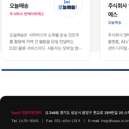
는 솔루션을
오늘배송
주식회사
에 따라, 
에스
주식회사 엔에이피에스
로 호환되지
이션 서버 
오늘배송
다.이러한 
와 인공지능
오늘배송은 시외버스의 소화물 운송 인프라
주식회사 엔에
용합니다. 
를 활용해 지역 간 물품을 당일 전달하는
플랫폼, AI
나 개별 앱
D2D 물류 서비스이다. 사용자는 모바일 앱에
관의 디지털
혁신을 증명
서 배송을 신청하고 출발지와 도착지, 물품 정
웨어 기업이다
현재의 엔
보를 등록할 수 있으며, 터미널 간 시외버스
으로 콘텐츠 
기업의 생존
운송과 출발·도착 지역의 연계 배송망을 통해
인공지능 인
화되고 분절
물품을 전달받는 구조이다. 현재 서비스 가능
스를 개발하고
적으로 연결
노선과 배차를 단계적으로 확대하는 방식으
츠 관리 시스템
벽 없이 흐
로 운영되고 있다.서비스는 모바일 배송 예약,
PAGE, A.
키텍처'의 
QR 기반 디지털 송장, ​실시간 배송 상태 조
을 중심으로 구
그대로 방치
회, ​화물...
기술을 도입
SaaS 전환지원센터
(13488) 경기도 성남시 분당구 판교로 289번길 20 
니스 통찰력
다.2. 10
Tel
1670-5005
Fax
031-606-1519
E-mail
help@saas.or.kr
데이터 사