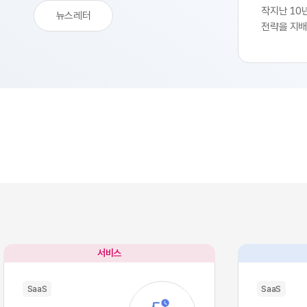
작지난 10
뉴스레터
전략을 지배
생산성 극대
SaaS의 
업부는 중앙
축 과정을 
된 기능별 
독하여 실무
트웨어 채택
속도를 비약
환을 달성하
리 잡았습니
팽창하면서
구조적 역설
별 업무의 
많은 소프트
서비스
이터의 흐름
작용, 즉 '
SaaS
SaaS
입니다. 각