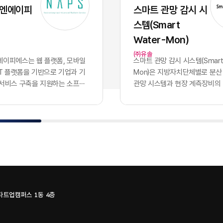
 파편적으로 채택하고 운용함
화된 기술력과 개발 역량 자체
 엔에이피
스마트 관망 감시 시
기업의 핵심 자산인 데이터는 서
이었으나, 현재의 AI 지능은 
스템(Smart
 않는 수백 개의 개별 애플리케
버처럼 시장에서 흔하게 거래
안에 고립되는 결과를 낳았습니
수 있는 범용재의 성격을 띠게
Water-Mon)
파편화는 기업의 의사결정 체계
이러한 지능의 상향 평준화는 
㈜유솔
 도입에 치명적인 병목으로 작
쟁의 공식을 근본적으로 뒤바
이피에스는 웹 플랫폼, ​모바일
스마트 관망 감시 시스템(Smart 
특정 부서 단위의 기능적 최적화
다. 경쟁사가 우리와 완전히 
oT 플랫폼​을 기반으로 기업과 기
Mon)​은 지방자치단체별로 분산
의 도입 개수를 늘리는 것으로
공유하는 상황에서, 2026년 
 서비스 구축을 지원하는 소프트
관망 시스템과 현장 계측장비의
하던 시대는 이제 끝났습니다.
진정한 권력은 인공지능 모델 
. 응용 소프트웨어 개발을 중심
나의 클라우드 환경으로 통합하
터프라이즈 비즈니스 환경에서
출되지 않습니다. 동일한 성능의
관리, 물류·모빌리티, 메타버스,
데이터 수집·감시 플랫폼이다. 
을 결정짓는 필수 조건은 파편
입하고도 시장에서 압도적인 
식 기술을 결합한 플랫폼과 서비
영되던 3개 관망 시스템을 융합
된 개별 소프트웨어들을 논리
어내는 유일한 기준은 경쟁사가
 있다.사업 구조는 NCMS 콘텐
SaaS로 제공하며, 유솔·에이
하고, 데이터가 시스템 간의 장
하거나 구매할 수 없는 우리 
, ​모빌리티 시스템, MEET
플랫의 물관리 기술과 시스템을
르도록 만드는 '데이터 통합 아
한 데이터를 얼마나 체계적으
IMAGE·A.VOICE 등 자체 솔루션
조를 갖고 있다.서비스는 상수
구축입니다. 파편화된 인프라를
통제하는가에 달려 있습니다.
성되어 있다. NCMS는 ...
하는 누수 데이터, ​유량 정보, ​원
한 상태에서는 아무리 뛰어난
가능한 범용 AI의 성능을 실
수압·수...
하더라도 전사적 차원의 비즈
화된 비즈니스 성과로 연결하는
스타트업캠퍼스 1동 4층
이나 가치를 창출할 수 없습니
직 해당 기업만이 독점적으로 
0개의 솔루션, 100개의 갈라진
질의 퍼스트 파티 데이터뿐입니
일로현대 엔터프라이즈의 업무
지능을 공유하는 시대, 진정한