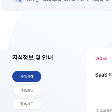
모집
지식정보 및 안내
BRIEF
SaaS
시장/사례
기술/보안
정책/제도
​​ 1. 소