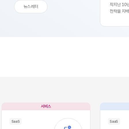
작지난 10
뉴스레터
전략을 지배
생산성 극대
SaaS의 
업부는 중앙
축 과정을 
된 기능별 
독하여 실무
트웨어 채택
속도를 비약
환을 달성하
리 잡았습니
팽창하면서
구조적 역설
별 업무의 
많은 소프트
서비스
이터의 흐름
작용, 즉 '
SaaS
SaaS
입니다. 각