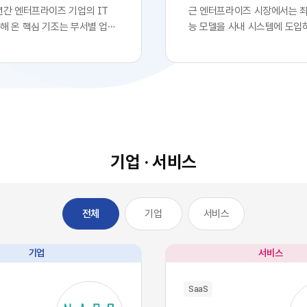
년간 엔터프라이즈 기업의 IT
근 엔터프라이즈 시장에서는 
해 온 핵심 기조는 부서별 업무
능 모델을 사내 시스템에 도입
화를 위한 클라우드 기반
로 확고한 경쟁 우위를 확보했
전면적인 도입이었습니다. 각 사
는 착시 현상이 팽배해 있습니다
 IT 조직의 복잡한 시스템 구
업의 경영진들이 최첨단 대형 
거칠 필요 없이, 시장에서 검증
자사 서비스나 워크플로우에 
최적의 솔루션을 즉각적으로 구
자체를 디지털 혁신의 완성으로
에 배치했습니다. 이러한 소프
이를 통해 시장에서 기술적 우
의 민첩성은 기업의 업무 처리
고 확신합니다.하지만 비즈니
적으로 단축시켰고, 디지털 전
이와 전혀 다르게 전개되고 있
기업 · 서비스
는 가장 확실한 방법론으로 자
글로벌 시장을 주도하는 오픈A
다.그러나 IT 인프라의 규모가
등의 최고 수준 AI 모델들은 
 엔터프라이즈 환경에는 심각한
일정 비용만 지불하면 API 형
기업
서비스
전체
이 발생하기 시작했습니다. 개
인 접근과 활용이 가능한 범용
효율성을 높이기 위해 도입한 수
전히 전환되었습니다. 이는 자
웨어들이 오히려 전사적인 데
경쟁사라면 언제든 우리 기업
기업
서비스
을 원천적으로 단절시키는 부
동일한 수준의 인공지능 알고
SaaS 파편화' 현상을 초래한 것
능력을 자사 시스템에 이식할 
SaaS
 부서가 자신의 목적에만 부합하
미합니다. 과거 소프트웨어 시