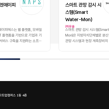
 파편적으로 채택하고 운용함
화된 기술력과 개발 역량 자체
 엔에이피
스마트 관망 감시 시
기업의 핵심 자산인 데이터는 서
이었으나, 현재의 AI 지능은 
스템(Smart
 않는 수백 개의 개별 애플리케
버처럼 시장에서 흔하게 거래
안에 고립되는 결과를 낳았습니
수 있는 범용재의 성격을 띠게
Water-Mon)
파편화는 기업의 의사결정 체계
이러한 지능의 상향 평준화는 
㈜유솔
 도입에 치명적인 병목으로 작
쟁의 공식을 근본적으로 뒤바
이피에스는 웹 플랫폼, ​모바일
스마트 관망 감시 시스템(Smart 
특정 부서 단위의 기능적 최적화
다. 경쟁사가 우리와 완전히 
oT 플랫폼​을 기반으로 기업과 기
Mon)​은 지방자치단체별로 분산
의 도입 개수를 늘리는 것으로
공유하는 상황에서, 2026년 
 서비스 구축을 지원하는 소프트
관망 시스템과 현장 계측장비의
하던 시대는 이제 끝났습니다.
진정한 권력은 인공지능 모델 
. 응용 소프트웨어 개발을 중심
나의 클라우드 환경으로 통합하
터프라이즈 비즈니스 환경에서
출되지 않습니다. 동일한 성능의
관리, 물류·모빌리티, 메타버스,
데이터 수집·감시 플랫폼이다. 
을 결정짓는 필수 조건은 파편
입하고도 시장에서 압도적인 
식 기술을 결합한 플랫폼과 서비
영되던 3개 관망 시스템을 융합
된 개별 소프트웨어들을 논리
어내는 유일한 기준은 경쟁사가
 있다.사업 구조는 NCMS 콘텐
SaaS로 제공하며, 유솔·에이
하고, 데이터가 시스템 간의 장
하거나 구매할 수 없는 우리 
, ​모빌리티 시스템, MEET
플랫의 물관리 기술과 시스템을
르도록 만드는 '데이터 통합 아
한 데이터를 얼마나 체계적으
IMAGE·A.VOICE 등 자체 솔루션
조를 갖고 있다.서비스는 상수
구축입니다. 파편화된 인프라를
통제하는가에 달려 있습니다.
성되어 있다. NCMS는 ...
하는 누수 데이터, ​유량 정보, ​원
한 상태에서는 아무리 뛰어난
가능한 범용 AI의 성능을 실
수압·수...
하더라도 전사적 차원의 비즈
화된 비즈니스 성과로 연결하는
스타트업캠퍼스 1동 4층
이나 가치를 창출할 수 없습니
직 해당 기업만이 독점적으로 
0개의 솔루션, 100개의 갈라진
질의 퍼스트 파티 데이터뿐입니
일로현대 엔터프라이즈의 업무
지능을 공유하는 시대, 진정한