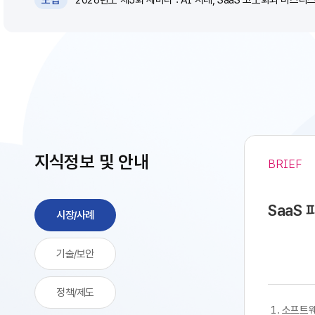
모집
지식정보 및 안내
BRIEF
SaaS
시장/사례
기술/보안
정책/제도
​​ 1. 소