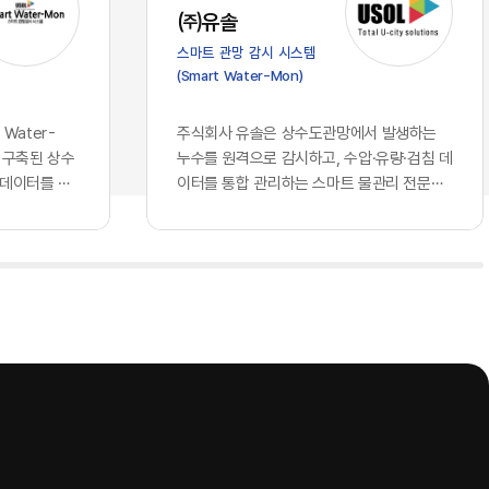
가 진입 장벽
스의 심장부에 해당하는 의사결정 체계로
㈜유솔
클라우드 서
들어오면서, 우리가 그간 견고하다고 믿어
스마트 관망 감시 시스템
되고 구독할
왔던 글로벌 표준의 토대 위에는 깊은 균열
(Smart Water-Mon)
 되었습니다.
이 생기기 시작했습니다. 과거의 클라우드
비즈니스 경
가 단순히 데이터를 저장하는 창고나 연산
꿔 놓았습니
력을 빌려 쓰는 공장에 머물렀다면, 현재의
Water-
주식회사 유솔은 상수도관망에서 발생하는
동일한 지능을
인공지능은 국가와 기업의 핵심 전략을 결
 구축된 상수
누수를 원격으로 감시하고, 수압·유량·검침 데
현재 기업의
정하고 고유의 지식을 자산화하는 뇌의 역
 데이터를 하
이터를 통합 관리하는 스마트 물관리 전문기
자체에서 창
할을 수행하고 있기 때문입니다. 창고를 빌
는 상수관망
업이다. 상수도관로 원격 모니터링 시스템을
 AI를 도
려 쓰는 것과 뇌를 외부에 맡기는 것은 본
기존에 개별 운
중심으로 누수 탐지 장비와 통신 단말, 데이터
격차를 만들
질적으로 다른 문제입니다. 기업의 가장 은
해 모듈형
분석 소프트웨어를 개발·공급하며, 상수도 운
 결코 접근
밀한 노하우와 국가의 기밀이 포함된 정보
치에스씨엠티·위
영기관의 물 손실 저감과 관망 운영 효율화를
회사만의 고유
들을 누군가 통제하는 외부의 지능에 통째
 연계하는 구
지원하고 있다.유솔의 사업 구조는 종합 누수
로 확보하고
로 맡기고, 그 지능이 학습을 통해 타인의
관망에서 발생
관리 솔루션, AI 스마트 누수탐지 솔루션, ​스
누구나 접근
무기가 될 수 있다는 자각은 시장에 거대한
격검침 정보, ​
마트 수압계, ​스마트 허브, ​스마트 검침단말기
질적이고 차별
거부감과 공포를 불러일으키고 있습니다.
등 ...
 핵심은, 오
이제 국가와 기업들은 효율성이라는 이름
소유한 고품
의 달콤한 환상에서 깨어나 데이터 주권과
다. 동일한
안보라는 지극히 현실적이고도 절박한 생
 경제적 해자
존 전략을 다시금 수립하고 있습니다. 데이