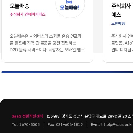
는 솔루션을
오늘배송
주식회사
에 따라, 
에스
주식회사 엔에이피에스
로 호환되지
이션 서버 
오늘배송
다.이러한 
와 인공지능
오늘배송은 시외버스의 소화물 운송 인프라
주식회사 엔에
용합니다. 
를 활용해 지역 간 물품을 당일 전달하는
플랫폼, AI
나 개별 앱
D2D 물류 서비스이다. 사용자는 모바일 앱에
관의 디지털
혁신을 증명
서 배송을 신청하고 출발지와 도착지, 물품 정
웨어 기업이다
현재의 엔
보를 등록할 수 있으며, 터미널 간 시외버스
으로 콘텐츠 
기업의 생존
운송과 출발·도착 지역의 연계 배송망을 통해
인공지능 인
화되고 분절
물품을 전달받는 구조이다. 현재 서비스 가능
스를 개발하고
적으로 연결
노선과 배차를 단계적으로 확대하는 방식으
츠 관리 시스템
벽 없이 흐
로 운영되고 있다.서비스는 모바일 배송 예약,
PAGE, A.
키텍처'의 
QR 기반 디지털 송장, ​실시간 배송 상태 조
을 중심으로 구
그대로 방치
회, ​화물...
기술을 도입
SaaS 전환지원센터
(13488) 경기도 성남시 분당구 판교로 289번길 20 
니스 통찰력
다.2. 10
Tel
1670-5005
Fax
031-606-1519
E-mail
help@saas.or.kr
데이터 사