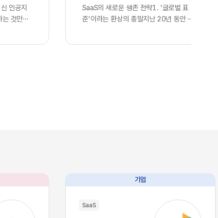
최신 인공지
SaaS의 새로운 생존 전략1. '글로벌 표
하는 것만으
준'이라는 환상의 종말지난 20년 동안 전
다고 판단하
세계 정보기술 산업을 관통했던 단 하나의
. 많은 기
지향점은 효율성을 극대화한 통합이었습니
언어 모델을
다. 스타트업부터 거대 글로벌 기업에 이르
연동한 사실
기까지, 아마존웹서비스나 구글 클라우드
 간주하며,
의 인프라를 빌려 쓰고 동일한 개발 라이브
위를 점했다
러리와 인터페이스를 활용하는 것은 선택
스의 현실은
이 아닌 혁신의 표준이었습니다. 이러한 기
습니다. 현재
술의 범용화는 기업들에게 전례 없는 개발
I, 앤스로픽
속도와 비용 절감이라는 선물을 안겨주었
이제 누구나
고, 전 세계가 거대한 클라우드 생태계 안
태로 즉각적
에서 실시간으로 연결되는 기술적 유토피
 인프라로 완
아를 꿈꾸게 했습니다. 우리는 이를 디지털
본력을 갖춘
트랜스포메이션이라 불렀으며, 글로벌 공
과 완벽하게
룡들이 설계한 이 거대한 체계에 올라타는
기업
리즘과 추론
것만이 유일한 생존 전략이라 믿어 의심치
수 있음을 의
않았습니다.하지만 인공지능이라는 압도적
SaaS
대에는 고도
인 기술이 단순한 보조 도구를 넘어 비즈니