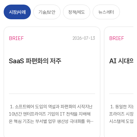
시장/사례
기술/보안
정책/제도
뉴스레터
BRIEF
BRIEF
2026-07-13
SaaS 파편화의 저주
AI 시대의
​​ 1. 소프트웨어 도입의 역설과 파편화의 시작지난
​​ 1. 동일한
10년간 엔터프라이즈 기업의 IT 전략을 지배해
프라이즈 시장에
온 핵심 기조는 부서별 업무 생산성 극대화를 위한
시스템에 도입하
클라우드 기반 SaaS의 전면적인 도입이었습니다.
확보했다고 판단
각 사업부는 중앙 IT 조직의 복잡한 시스템 구축
다. 많은 기업의