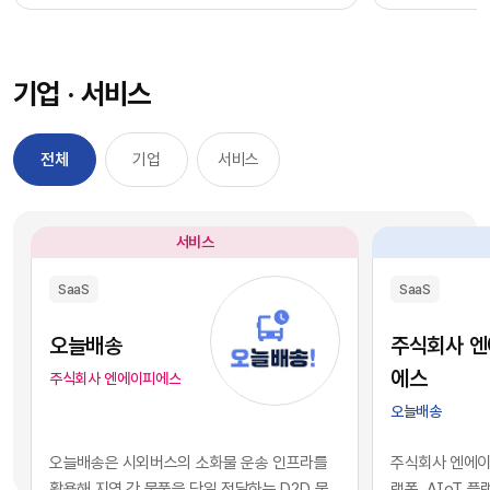
과정을 거칠 필요 없이, 시장에서 검증된 기능별 최
을 자사 서비스
적의 솔루션을 즉각적으로 구독하여 실무에 배치
를 디지털 혁신의
했습니다. 이러한 소프트웨어 채택의 민첩성은 기
장에서 기술적 
기업 · 서비스
업의 업무 처리 속도를 비약적으로 단축시켰고, 디
만 비즈니스의 
지털 전환을 달성하는 가장 확실한 방법론으로 자
있습니다. 현재 
리 잡았습니다.그러나 IT 인프라의 규모가 팽창하
앤스로픽 등의 최
전체
기업
서비스
면서 엔터프라이즈 환경에는 심각한 구조적 역설
일정 비용만 지
이 발생하기 시작했습니다. 개별 업무의 효율성을
과 활용이 가능
높이기 위해 도입한 수많은 소프트웨어들이 오히
습니다. 이는 
서비스
려 전사적인 데이터의 흐름을 원천적으로 단절시
리 기업과 완벽
키는 부작용, 즉 'SaaS 파편화' 현상을 초래한 것
리즘과 추론 능
SaaS
SaaS
입니다. 각 부서가 자신의 목적에만 부합하는 솔루
을 의미합니다.
션을 파편적으로 채택하고 운용함에 따라, 기업의
된 기술력과 개
오늘배송
주식회사 
핵심 자산인 데이터는 서로 호환되지 않는 수백 개
현재의 AI 지
에스
주식회사 엔에이피에스
의 개별 애플리케이션 서버 안에 고립되는 결과를
하게 거래되고 
오늘배송
낳았습니다.이러한 파편화는 기업의 의사결정 체
게 되었습니다.
계와 인공지능 도입에 치명적인 병목으로 작용합
니스 경쟁의 공
오늘배송은 시외버스의 소화물 운송 인프라를
주식회사 엔에이피
니다. 특정 부서 단위의 기능적 최적화나 개별 앱의
다. 경쟁사가 
활용해 지역 간 물품을 당일 전달하는 D2D 물
랫폼, AIoT 