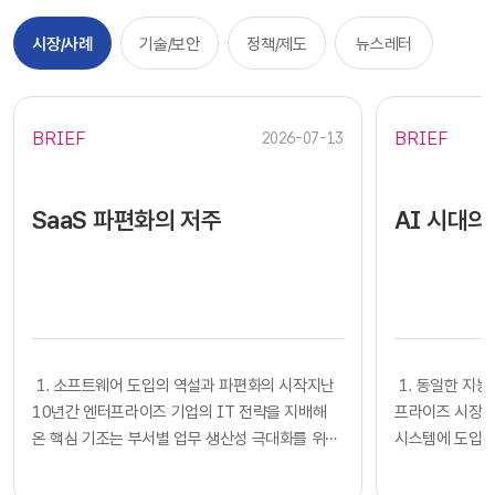
시장/사례
기술/보안
정책/제도
뉴스레터
BRIEF
BRIEF
2026-07-13
SaaS 파편화의 저주
AI 시대의
​​ 1. 소프트웨어 도입의 역설과 파편화의 시작지난
​​ 1. 동일한
10년간 엔터프라이즈 기업의 IT 전략을 지배해
프라이즈 시장에
온 핵심 기조는 부서별 업무 생산성 극대화를 위한
시스템에 도입하
클라우드 기반 SaaS의 전면적인 도입이었습니다.
확보했다고 판단
각 사업부는 중앙 IT 조직의 복잡한 시스템 구축
다. 많은 기업의