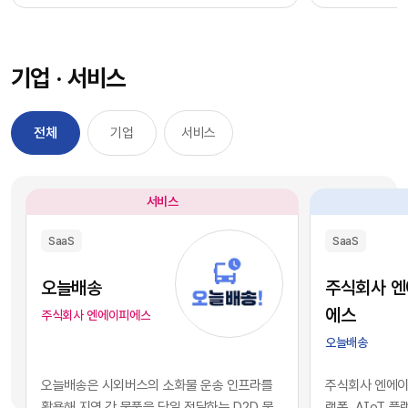
과정을 거칠 필요 없이, 시장에서 검증된 기능별 최
을 자사 서비스
적의 솔루션을 즉각적으로 구독하여 실무에 배치
를 디지털 혁신의
했습니다. 이러한 소프트웨어 채택의 민첩성은 기
장에서 기술적 
기업 · 서비스
업의 업무 처리 속도를 비약적으로 단축시켰고, 디
만 비즈니스의 
지털 전환을 달성하는 가장 확실한 방법론으로 자
있습니다. 현재 
리 잡았습니다.그러나 IT 인프라의 규모가 팽창하
앤스로픽 등의 최
전체
기업
서비스
면서 엔터프라이즈 환경에는 심각한 구조적 역설
일정 비용만 지
이 발생하기 시작했습니다. 개별 업무의 효율성을
과 활용이 가능
높이기 위해 도입한 수많은 소프트웨어들이 오히
습니다. 이는 
서비스
려 전사적인 데이터의 흐름을 원천적으로 단절시
리 기업과 완벽
키는 부작용, 즉 'SaaS 파편화' 현상을 초래한 것
리즘과 추론 능
SaaS
SaaS
입니다. 각 부서가 자신의 목적에만 부합하는 솔루
을 의미합니다.
션을 파편적으로 채택하고 운용함에 따라, 기업의
된 기술력과 개
오늘배송
주식회사 
핵심 자산인 데이터는 서로 호환되지 않는 수백 개
현재의 AI 지
에스
주식회사 엔에이피에스
의 개별 애플리케이션 서버 안에 고립되는 결과를
하게 거래되고 
오늘배송
낳았습니다.이러한 파편화는 기업의 의사결정 체
게 되었습니다.
계와 인공지능 도입에 치명적인 병목으로 작용합
니스 경쟁의 공
오늘배송은 시외버스의 소화물 운송 인프라를
주식회사 엔에이피
니다. 특정 부서 단위의 기능적 최적화나 개별 앱의
다. 경쟁사가 
활용해 지역 간 물품을 당일 전달하는 D2D 물
랫폼, AIoT 