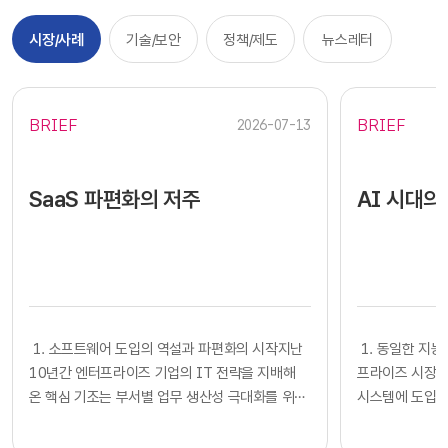
시장/사례
기술/보안
정책/제도
뉴스레터
BRIEF
BRIEF
2026-07-13
SaaS 파편화의 저주
AI 시대의
​​ 1. 소프트웨어 도입의 역설과 파편화의 시작지난
​​ 1. 동일한
10년간 엔터프라이즈 기업의 IT 전략을 지배해
프라이즈 시장에
온 핵심 기조는 부서별 업무 생산성 극대화를 위한
시스템에 도입하
클라우드 기반 SaaS의 전면적인 도입이었습니다.
확보했다고 판단
각 사업부는 중앙 IT 조직의 복잡한 시스템 구축
다. 많은 기업의