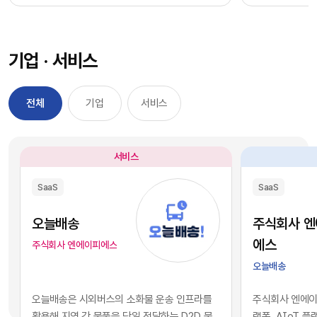
과정을 거칠 필요 없이, 시장에서 검증된 기능별 최
을 자사 서비스
적의 솔루션을 즉각적으로 구독하여 실무에 배치
를 디지털 혁신의
했습니다. 이러한 소프트웨어 채택의 민첩성은 기
장에서 기술적 
기업 · 서비스
업의 업무 처리 속도를 비약적으로 단축시켰고, 디
만 비즈니스의 
지털 전환을 달성하는 가장 확실한 방법론으로 자
있습니다. 현재 
리 잡았습니다.그러나 IT 인프라의 규모가 팽창하
앤스로픽 등의 최
전체
기업
서비스
면서 엔터프라이즈 환경에는 심각한 구조적 역설
일정 비용만 지
이 발생하기 시작했습니다. 개별 업무의 효율성을
과 활용이 가능
높이기 위해 도입한 수많은 소프트웨어들이 오히
습니다. 이는 
서비스
려 전사적인 데이터의 흐름을 원천적으로 단절시
리 기업과 완벽
키는 부작용, 즉 'SaaS 파편화' 현상을 초래한 것
리즘과 추론 능
SaaS
SaaS
입니다. 각 부서가 자신의 목적에만 부합하는 솔루
을 의미합니다.
션을 파편적으로 채택하고 운용함에 따라, 기업의
된 기술력과 개
오늘배송
주식회사 
핵심 자산인 데이터는 서로 호환되지 않는 수백 개
현재의 AI 지
에스
주식회사 엔에이피에스
의 개별 애플리케이션 서버 안에 고립되는 결과를
하게 거래되고 
오늘배송
낳았습니다.이러한 파편화는 기업의 의사결정 체
게 되었습니다.
계와 인공지능 도입에 치명적인 병목으로 작용합
니스 경쟁의 공
오늘배송은 시외버스의 소화물 운송 인프라를
주식회사 엔에이피
니다. 특정 부서 단위의 기능적 최적화나 개별 앱의
다. 경쟁사가 
활용해 지역 간 물품을 당일 전달하는 D2D 물
랫폼, AIoT 