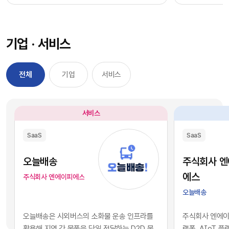
과정을 거칠 필요 없이, 시장에서 검증된 기능별 최
을 자사 서비스
적의 솔루션을 즉각적으로 구독하여 실무에 배치
를 디지털 혁신의
했습니다. 이러한 소프트웨어 채택의 민첩성은 기
장에서 기술적 
기업 · 서비스
업의 업무 처리 속도를 비약적으로 단축시켰고, 디
만 비즈니스의 
지털 전환을 달성하는 가장 확실한 방법론으로 자
있습니다. 현재 
리 잡았습니다.그러나 IT 인프라의 규모가 팽창하
앤스로픽 등의 최
전체
기업
서비스
면서 엔터프라이즈 환경에는 심각한 구조적 역설
일정 비용만 지
이 발생하기 시작했습니다. 개별 업무의 효율성을
과 활용이 가능
높이기 위해 도입한 수많은 소프트웨어들이 오히
습니다. 이는 
서비스
려 전사적인 데이터의 흐름을 원천적으로 단절시
리 기업과 완벽
키는 부작용, 즉 'SaaS 파편화' 현상을 초래한 것
리즘과 추론 능
SaaS
SaaS
입니다. 각 부서가 자신의 목적에만 부합하는 솔루
을 의미합니다.
션을 파편적으로 채택하고 운용함에 따라, 기업의
된 기술력과 개
오늘배송
주식회사 
핵심 자산인 데이터는 서로 호환되지 않는 수백 개
현재의 AI 지
에스
주식회사 엔에이피에스
의 개별 애플리케이션 서버 안에 고립되는 결과를
하게 거래되고 
오늘배송
낳았습니다.이러한 파편화는 기업의 의사결정 체
게 되었습니다.
계와 인공지능 도입에 치명적인 병목으로 작용합
니스 경쟁의 공
오늘배송은 시외버스의 소화물 운송 인프라를
주식회사 엔에이피
니다. 특정 부서 단위의 기능적 최적화나 개별 앱의
다. 경쟁사가 
활용해 지역 간 물품을 당일 전달하는 D2D 물
랫폼, AIoT 