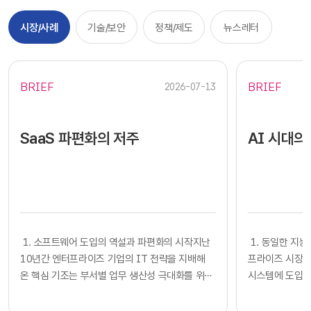
시장/사례
기술/보안
정책/제도
뉴스레터
BRIEF
BRIEF
2026-07-13
SaaS 파편화의 저주
AI 시대의
​​ 1. 소프트웨어 도입의 역설과 파편화의 시작지난
​​ 1. 동일한
10년간 엔터프라이즈 기업의 IT 전략을 지배해
프라이즈 시장에
온 핵심 기조는 부서별 업무 생산성 극대화를 위한
시스템에 도입하
클라우드 기반 SaaS의 전면적인 도입이었습니다.
확보했다고 판단
각 사업부는 중앙 IT 조직의 복잡한 시스템 구축
다. 많은 기업의