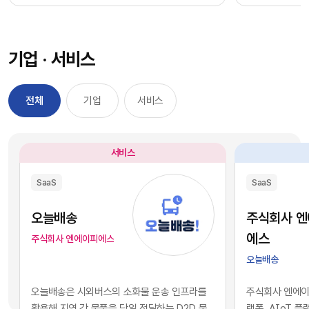
과정을 거칠 필요 없이, 시장에서 검증된 기능별 최
을 자사 서비스
적의 솔루션을 즉각적으로 구독하여 실무에 배치
를 디지털 혁신의
했습니다. 이러한 소프트웨어 채택의 민첩성은 기
장에서 기술적 
기업 · 서비스
업의 업무 처리 속도를 비약적으로 단축시켰고, 디
만 비즈니스의 
지털 전환을 달성하는 가장 확실한 방법론으로 자
있습니다. 현재 
리 잡았습니다.그러나 IT 인프라의 규모가 팽창하
앤스로픽 등의 최
전체
기업
서비스
면서 엔터프라이즈 환경에는 심각한 구조적 역설
일정 비용만 지
이 발생하기 시작했습니다. 개별 업무의 효율성을
과 활용이 가능
높이기 위해 도입한 수많은 소프트웨어들이 오히
습니다. 이는 
서비스
려 전사적인 데이터의 흐름을 원천적으로 단절시
리 기업과 완벽
키는 부작용, 즉 'SaaS 파편화' 현상을 초래한 것
리즘과 추론 능
SaaS
SaaS
입니다. 각 부서가 자신의 목적에만 부합하는 솔루
을 의미합니다.
션을 파편적으로 채택하고 운용함에 따라, 기업의
된 기술력과 개
오늘배송
주식회사 
핵심 자산인 데이터는 서로 호환되지 않는 수백 개
현재의 AI 지
에스
주식회사 엔에이피에스
의 개별 애플리케이션 서버 안에 고립되는 결과를
하게 거래되고 
오늘배송
낳았습니다.이러한 파편화는 기업의 의사결정 체
게 되었습니다.
계와 인공지능 도입에 치명적인 병목으로 작용합
니스 경쟁의 공
오늘배송은 시외버스의 소화물 운송 인프라를
주식회사 엔에이피
니다. 특정 부서 단위의 기능적 최적화나 개별 앱의
다. 경쟁사가 
활용해 지역 간 물품을 당일 전달하는 D2D 물
랫폼, AIoT 