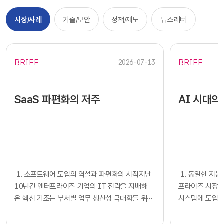
시장/사례
기술/보안
정책/제도
뉴스레터
BRIEF
BRIEF
2026-07-13
SaaS 파편화의 저주
AI 시대의
​​ 1. 소프트웨어 도입의 역설과 파편화의 시작지난
​​ 1. 동일한
10년간 엔터프라이즈 기업의 IT 전략을 지배해
프라이즈 시장에
온 핵심 기조는 부서별 업무 생산성 극대화를 위한
시스템에 도입하
클라우드 기반 SaaS의 전면적인 도입이었습니다.
확보했다고 판단
각 사업부는 중앙 IT 조직의 복잡한 시스템 구축
다. 많은 기업의