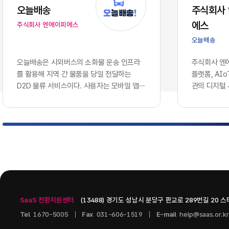
는 솔루션을
오늘배송
주식회사
에 따라, 
에스
주식회사 엔에이피에스
로 호환되지
이션 서버 
오늘배송
다.이러한 
와 인공지능
오늘배송은 시외버스의 소화물 운송 인프라
주식회사 엔에
용합니다. 
를 활용해 지역 간 물품을 당일 전달하는
플랫폼, AI
나 개별 앱
D2D 물류 서비스이다. 사용자는 모바일 앱에
관의 디지털
혁신을 증명
서 배송을 신청하고 출발지와 도착지, 물품 정
웨어 기업이다
현재의 엔
보를 등록할 수 있으며, 터미널 간 시외버스
으로 콘텐츠 
기업의 생존
운송과 출발·도착 지역의 연계 배송망을 통해
인공지능 인
화되고 분절
물품을 전달받는 구조이다. 현재 서비스 가능
스를 개발하고
적으로 연결
노선과 배차를 단계적으로 확대하는 방식으
츠 관리 시스템
벽 없이 흐
로 운영되고 있다.서비스는 모바일 배송 예약,
PAGE, A.
키텍처'의 
QR 기반 디지털 송장, ​실시간 배송 상태 조
을 중심으로 구
그대로 방치
회, ​화물...
기술을 도입
SaaS 전환지원센터
(13488) 경기도 성남시 분당구 판교로 289번길 20 
니스 통찰력
다.2. 10
Tel
1670-5005
Fax
031-606-1519
E-mail
help@saas.or.kr
데이터 사