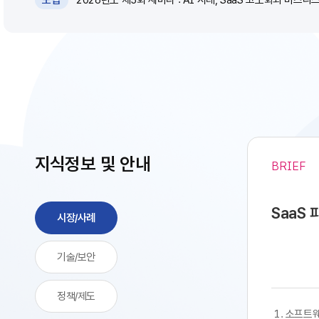
모집
지식정보 및 안내
BRIEF
SaaS
시장/사례
기술/보안
정책/제도
​​ 1. 소