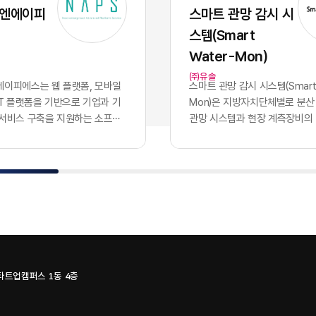
 파편적으로 채택하고 운용함
화된 기술력과 개발 역량 자체
 엔에이피
스마트 관망 감시 시
기업의 핵심 자산인 데이터는 서
이었으나, 현재의 AI 지능은 
스템(Smart
 않는 수백 개의 개별 애플리케
버처럼 시장에서 흔하게 거래
안에 고립되는 결과를 낳았습니
수 있는 범용재의 성격을 띠게
Water-Mon)
파편화는 기업의 의사결정 체계
이러한 지능의 상향 평준화는 
㈜유솔
 도입에 치명적인 병목으로 작
쟁의 공식을 근본적으로 뒤바
이피에스는 웹 플랫폼, ​모바일
스마트 관망 감시 시스템(Smart 
특정 부서 단위의 기능적 최적화
다. 경쟁사가 우리와 완전히 
oT 플랫폼​을 기반으로 기업과 기
Mon)​은 지방자치단체별로 분산
의 도입 개수를 늘리는 것으로
공유하는 상황에서, 2026년 
 서비스 구축을 지원하는 소프트
관망 시스템과 현장 계측장비의
하던 시대는 이제 끝났습니다.
진정한 권력은 인공지능 모델 
. 응용 소프트웨어 개발을 중심
나의 클라우드 환경으로 통합하
터프라이즈 비즈니스 환경에서
출되지 않습니다. 동일한 성능의
관리, 물류·모빌리티, 메타버스,
데이터 수집·감시 플랫폼이다. 
을 결정짓는 필수 조건은 파편
입하고도 시장에서 압도적인 
식 기술을 결합한 플랫폼과 서비
영되던 3개 관망 시스템을 융합
된 개별 소프트웨어들을 논리
어내는 유일한 기준은 경쟁사가
 있다.사업 구조는 NCMS 콘텐
SaaS로 제공하며, 유솔·에이
하고, 데이터가 시스템 간의 장
하거나 구매할 수 없는 우리 
, ​모빌리티 시스템, MEET
플랫의 물관리 기술과 시스템을
르도록 만드는 '데이터 통합 아
한 데이터를 얼마나 체계적으
IMAGE·A.VOICE 등 자체 솔루션
조를 갖고 있다.서비스는 상수
구축입니다. 파편화된 인프라를
통제하는가에 달려 있습니다.
성되어 있다. NCMS는 ...
하는 누수 데이터, ​유량 정보, ​원
한 상태에서는 아무리 뛰어난
가능한 범용 AI의 성능을 실
수압·수...
하더라도 전사적 차원의 비즈
화된 비즈니스 성과로 연결하는
스타트업캠퍼스 1동 4층
이나 가치를 창출할 수 없습니
직 해당 기업만이 독점적으로 
0개의 솔루션, 100개의 갈라진
질의 퍼스트 파티 데이터뿐입니
일로현대 엔터프라이즈의 업무
지능을 공유하는 시대, 진정한