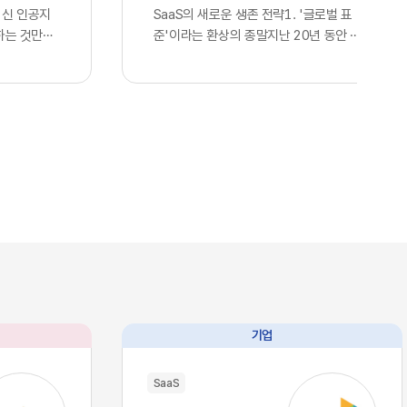
최신 인공지
SaaS의 새로운 생존 전략1. '글로벌 표
하는 것만으
준'이라는 환상의 종말지난 20년 동안 전
다고 판단하
세계 정보기술 산업을 관통했던 단 하나의
. 많은 기
지향점은 효율성을 극대화한 통합이었습니
언어 모델을
다. 스타트업부터 거대 글로벌 기업에 이르
연동한 사실
기까지, 아마존웹서비스나 구글 클라우드
 간주하며,
의 인프라를 빌려 쓰고 동일한 개발 라이브
위를 점했다
러리와 인터페이스를 활용하는 것은 선택
스의 현실은
이 아닌 혁신의 표준이었습니다. 이러한 기
습니다. 현재
술의 범용화는 기업들에게 전례 없는 개발
I, 앤스로픽
속도와 비용 절감이라는 선물을 안겨주었
이제 누구나
고, 전 세계가 거대한 클라우드 생태계 안
태로 즉각적
에서 실시간으로 연결되는 기술적 유토피
 인프라로 완
아를 꿈꾸게 했습니다. 우리는 이를 디지털
본력을 갖춘
트랜스포메이션이라 불렀으며, 글로벌 공
과 완벽하게
룡들이 설계한 이 거대한 체계에 올라타는
기업
리즘과 추론
것만이 유일한 생존 전략이라 믿어 의심치
수 있음을 의
않았습니다.하지만 인공지능이라는 압도적
SaaS
대에는 고도
인 기술이 단순한 보조 도구를 넘어 비즈니