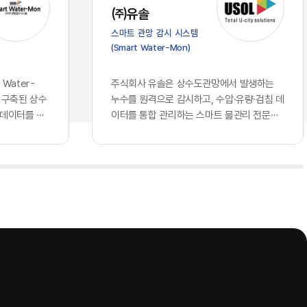
가 진입 장벽
스의 심장부에 해당하는 의사결정 체계로
㈜유솔
클라우드 서
들어오면서, 우리가 그간 견고하다고 믿어
스마트 관망 감시 시스템
되고 구독할
왔던 글로벌 표준의 토대 위에는 깊은 균열
(Smart Water-Mon)
 되었습니다.
이 생기기 시작했습니다. 과거의 클라우드
비즈니스 경
가 단순히 데이터를 저장하는 창고나 연산
꿔 놓았습니
력을 빌려 쓰는 공장에 머물렀다면, 현재의
Water-
주식회사 유솔은 상수도관망에서 발생하는
동일한 지능을
인공지능은 국가와 기업의 핵심 전략을 결
 구축된 상수
누수를 원격으로 감시하고, 수압·유량·검침 데
현재 기업의
정하고 고유의 지식을 자산화하는 뇌의 역
 데이터를 하
이터를 통합 관리하는 스마트 물관리 전문기
자체에서 창
할을 수행하고 있기 때문입니다. 창고를 빌
는 상수관망
업이다. 상수도관로 원격 모니터링 시스템을
 AI를 도
려 쓰는 것과 뇌를 외부에 맡기는 것은 본
기존에 개별 운
중심으로 누수 탐지 장비와 통신 단말, 데이터
격차를 만들
질적으로 다른 문제입니다. 기업의 가장 은
해 모듈형
분석 소프트웨어를 개발·공급하며, 상수도 운
 결코 접근
밀한 노하우와 국가의 기밀이 포함된 정보
치에스씨엠티·위
영기관의 물 손실 저감과 관망 운영 효율화를
회사만의 고유
들을 누군가 통제하는 외부의 지능에 통째
 연계하는 구
지원하고 있다.유솔의 사업 구조는 종합 누수
로 확보하고
로 맡기고, 그 지능이 학습을 통해 타인의
관망에서 발생
관리 솔루션, AI 스마트 누수탐지 솔루션, ​스
누구나 접근
무기가 될 수 있다는 자각은 시장에 거대한
격검침 정보, ​
마트 수압계, ​스마트 허브, ​스마트 검침단말기
질적이고 차별
거부감과 공포를 불러일으키고 있습니다.
등 ...
 핵심은, 오
이제 국가와 기업들은 효율성이라는 이름
소유한 고품
의 달콤한 환상에서 깨어나 데이터 주권과
다. 동일한
안보라는 지극히 현실적이고도 절박한 생
 경제적 해자
존 전략을 다시금 수립하고 있습니다. 데이