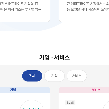
년간 엔터프라이즈 기업의 IT
근 엔터프라이즈 시장에서는 
해 온 핵심 기조는 부서별 업무
능 모델을 사내 시스템에 도입
화를 위한 클라우드 기반
로 확고한 경쟁 우위를 확보했
전면적인 도입이었습니다. 각 사
는 착시 현상이 팽배해 있습니다
 IT 조직의 복잡한 시스템 구
업의 경영진들이 최첨단 대형 
거칠 필요 없이, 시장에서 검증
자사 서비스나 워크플로우에 
최적의 솔루션을 즉각적으로 구
자체를 디지털 혁신의 완성으로
에 배치했습니다. 이러한 소프
이를 통해 시장에서 기술적 우
의 민첩성은 기업의 업무 처리
고 확신합니다.하지만 비즈니
적으로 단축시켰고, 디지털 전
이와 전혀 다르게 전개되고 있
기업 · 서비스
는 가장 확실한 방법론으로 자
글로벌 시장을 주도하는 오픈A
다.그러나 IT 인프라의 규모가
등의 최고 수준 AI 모델들은 
 엔터프라이즈 환경에는 심각한
일정 비용만 지불하면 API 형
기업
서비스
전체
이 발생하기 시작했습니다. 개
인 접근과 활용이 가능한 범용
효율성을 높이기 위해 도입한 수
전히 전환되었습니다. 이는 자
웨어들이 오히려 전사적인 데
경쟁사라면 언제든 우리 기업
기업
서비스
을 원천적으로 단절시키는 부
동일한 수준의 인공지능 알고
SaaS 파편화' 현상을 초래한 것
능력을 자사 시스템에 이식할 
SaaS
 부서가 자신의 목적에만 부합하
미합니다. 과거 소프트웨어 시