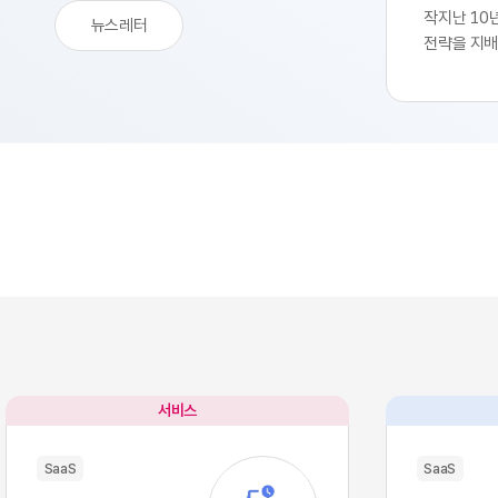
작지난 10
뉴스레터
전략을 지배
생산성 극대
SaaS의 
업부는 중앙
축 과정을 
된 기능별 
독하여 실무
트웨어 채택
속도를 비약
환을 달성하
리 잡았습니
팽창하면서
구조적 역설
별 업무의 
많은 소프트
서비스
이터의 흐름
작용, 즉 '
SaaS
SaaS
입니다. 각