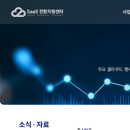
사
주요 클라우드 행사
소식 · 자료
총
136
건