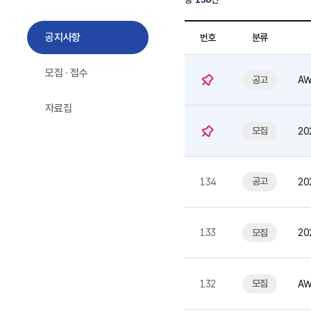
공지사항
번호
분류
모집 · 접수
공고
AW
자료집
모집
20
공고
134
20
모집
133
20
(~
모집
132
AW