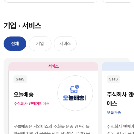
과정을 거칠 필요 없이, 시장에서 검증된 기능별 최
을 자사 서비스
적의 솔루션을 즉각적으로 구독하여 실무에 배치
를 디지털 혁신의
했습니다. 이러한 소프트웨어 채택의 민첩성은 기
장에서 기술적 
기업 · 서비스
업의 업무 처리 속도를 비약적으로 단축시켰고, 디
만 비즈니스의 
지털 전환을 달성하는 가장 확실한 방법론으로 자
있습니다. 현재 
리 잡았습니다.그러나 IT 인프라의 규모가 팽창하
앤스로픽 등의 최
전체
기업
서비스
면서 엔터프라이즈 환경에는 심각한 구조적 역설
일정 비용만 지
이 발생하기 시작했습니다. 개별 업무의 효율성을
과 활용이 가능
높이기 위해 도입한 수많은 소프트웨어들이 오히
습니다. 이는 
서비스
려 전사적인 데이터의 흐름을 원천적으로 단절시
리 기업과 완벽
키는 부작용, 즉 'SaaS 파편화' 현상을 초래한 것
리즘과 추론 능
SaaS
SaaS
입니다. 각 부서가 자신의 목적에만 부합하는 솔루
을 의미합니다.
션을 파편적으로 채택하고 운용함에 따라, 기업의
된 기술력과 개
오늘배송
주식회사 
핵심 자산인 데이터는 서로 호환되지 않는 수백 개
현재의 AI 지
에스
주식회사 엔에이피에스
의 개별 애플리케이션 서버 안에 고립되는 결과를
하게 거래되고 
오늘배송
낳았습니다.이러한 파편화는 기업의 의사결정 체
게 되었습니다.
계와 인공지능 도입에 치명적인 병목으로 작용합
니스 경쟁의 공
오늘배송은 시외버스의 소화물 운송 인프라를
주식회사 엔에이피
니다. 특정 부서 단위의 기능적 최적화나 개별 앱의
다. 경쟁사가 
활용해 지역 간 물품을 당일 전달하는 D2D 물
랫폼, AIoT 