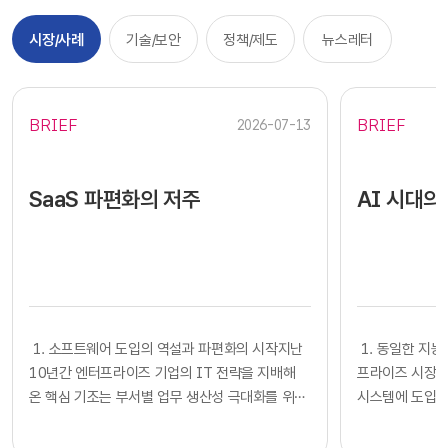
시장/사례
기술/보안
정책/제도
뉴스레터
BRIEF
BRIEF
2026-07-13
SaaS 파편화의 저주
AI 시대의
​​ 1. 소프트웨어 도입의 역설과 파편화의 시작지난
​​ 1. 동일한
10년간 엔터프라이즈 기업의 IT 전략을 지배해
프라이즈 시장에
온 핵심 기조는 부서별 업무 생산성 극대화를 위한
시스템에 도입하
클라우드 기반 SaaS의 전면적인 도입이었습니다.
확보했다고 판단
각 사업부는 중앙 IT 조직의 복잡한 시스템 구축
다. 많은 기업의