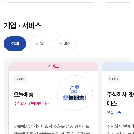
과정을 거칠 필요 없이, 시장에서 검증된 기능별 최
을 자사 서비스
적의 솔루션을 즉각적으로 구독하여 실무에 배치
를 디지털 혁신의
했습니다. 이러한 소프트웨어 채택의 민첩성은 기
장에서 기술적 
기업 · 서비스
업의 업무 처리 속도를 비약적으로 단축시켰고, 디
만 비즈니스의 
지털 전환을 달성하는 가장 확실한 방법론으로 자
있습니다. 현재 
리 잡았습니다.그러나 IT 인프라의 규모가 팽창하
앤스로픽 등의 최
전체
기업
서비스
면서 엔터프라이즈 환경에는 심각한 구조적 역설
일정 비용만 지
이 발생하기 시작했습니다. 개별 업무의 효율성을
과 활용이 가능
높이기 위해 도입한 수많은 소프트웨어들이 오히
습니다. 이는 
서비스
려 전사적인 데이터의 흐름을 원천적으로 단절시
리 기업과 완벽
키는 부작용, 즉 'SaaS 파편화' 현상을 초래한 것
리즘과 추론 능
SaaS
SaaS
입니다. 각 부서가 자신의 목적에만 부합하는 솔루
을 의미합니다.
션을 파편적으로 채택하고 운용함에 따라, 기업의
된 기술력과 개
오늘배송
주식회사 
핵심 자산인 데이터는 서로 호환되지 않는 수백 개
현재의 AI 지
에스
주식회사 엔에이피에스
의 개별 애플리케이션 서버 안에 고립되는 결과를
하게 거래되고 
오늘배송
낳았습니다.이러한 파편화는 기업의 의사결정 체
게 되었습니다.
계와 인공지능 도입에 치명적인 병목으로 작용합
니스 경쟁의 공
오늘배송은 시외버스의 소화물 운송 인프라를
주식회사 엔에이피
니다. 특정 부서 단위의 기능적 최적화나 개별 앱의
다. 경쟁사가 
활용해 지역 간 물품을 당일 전달하는 D2D 물
랫폼, AIoT 