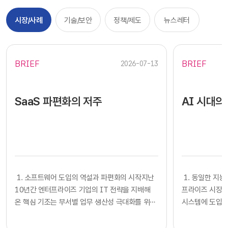
시장/사례
기술/보안
정책/제도
뉴스레터
BRIEF
BRIEF
2026-07-13
SaaS 파편화의 저주
AI 시대의
​​ 1. 소프트웨어 도입의 역설과 파편화의 시작지난
​​ 1. 동일한
10년간 엔터프라이즈 기업의 IT 전략을 지배해
프라이즈 시장에
온 핵심 기조는 부서별 업무 생산성 극대화를 위한
시스템에 도입하
클라우드 기반 SaaS의 전면적인 도입이었습니다.
확보했다고 판단
각 사업부는 중앙 IT 조직의 복잡한 시스템 구축
다. 많은 기업의