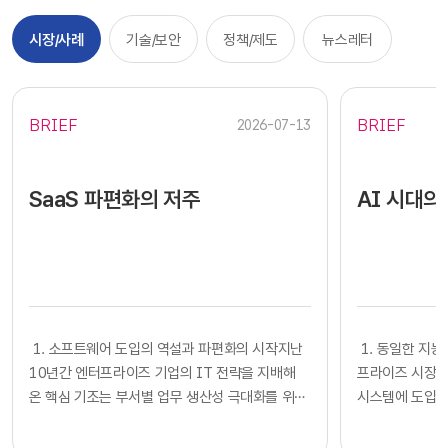
시장/사례
기술/보안
정책/제도
뉴스레터
BRIEF
BRIEF
2026-07-13
SaaS 파편화의 저주
AI 시대의
​​ 1. 소프트웨어 도입의 역설과 파편화의 시작지난
​​ 1. 동일한
10년간 엔터프라이즈 기업의 IT 전략을 지배해
프라이즈 시장에
온 핵심 기조는 부서별 업무 생산성 극대화를 위한
시스템에 도입하
클라우드 기반 SaaS의 전면적인 도입이었습니다.
확보했다고 판단
각 사업부는 중앙 IT 조직의 복잡한 시스템 구축
다. 많은 기업의