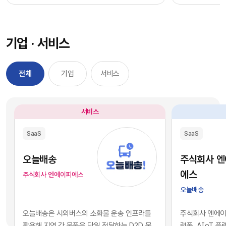
과정을 거칠 필요 없이, 시장에서 검증된 기능별 최
을 자사 서비스
적의 솔루션을 즉각적으로 구독하여 실무에 배치
를 디지털 혁신의
했습니다. 이러한 소프트웨어 채택의 민첩성은 기
장에서 기술적 
기업 · 서비스
업의 업무 처리 속도를 비약적으로 단축시켰고, 디
만 비즈니스의 
지털 전환을 달성하는 가장 확실한 방법론으로 자
있습니다. 현재 
리 잡았습니다.그러나 IT 인프라의 규모가 팽창하
앤스로픽 등의 최
전체
기업
서비스
면서 엔터프라이즈 환경에는 심각한 구조적 역설
일정 비용만 지
이 발생하기 시작했습니다. 개별 업무의 효율성을
과 활용이 가능
높이기 위해 도입한 수많은 소프트웨어들이 오히
습니다. 이는 
서비스
려 전사적인 데이터의 흐름을 원천적으로 단절시
리 기업과 완벽
키는 부작용, 즉 'SaaS 파편화' 현상을 초래한 것
리즘과 추론 능
SaaS
SaaS
입니다. 각 부서가 자신의 목적에만 부합하는 솔루
을 의미합니다.
션을 파편적으로 채택하고 운용함에 따라, 기업의
된 기술력과 개
오늘배송
주식회사 
핵심 자산인 데이터는 서로 호환되지 않는 수백 개
현재의 AI 지
에스
주식회사 엔에이피에스
의 개별 애플리케이션 서버 안에 고립되는 결과를
하게 거래되고 
오늘배송
낳았습니다.이러한 파편화는 기업의 의사결정 체
게 되었습니다.
계와 인공지능 도입에 치명적인 병목으로 작용합
니스 경쟁의 공
오늘배송은 시외버스의 소화물 운송 인프라를
주식회사 엔에이피
니다. 특정 부서 단위의 기능적 최적화나 개별 앱의
다. 경쟁사가 
활용해 지역 간 물품을 당일 전달하는 D2D 물
랫폼, AIoT 