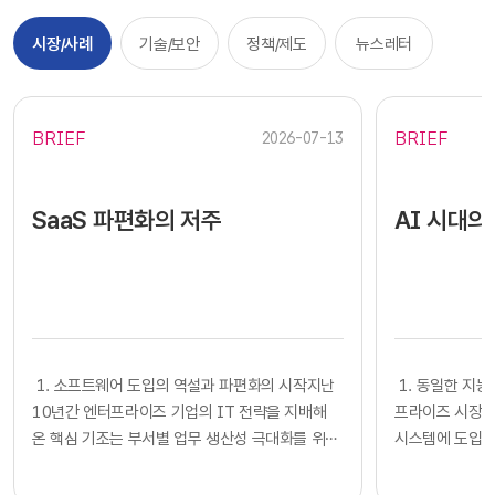
시장/사례
기술/보안
정책/제도
뉴스레터
BRIEF
BRIEF
2026-07-13
SaaS 파편화의 저주
AI 시대의
​​ 1. 소프트웨어 도입의 역설과 파편화의 시작지난
​​ 1. 동일한
10년간 엔터프라이즈 기업의 IT 전략을 지배해
프라이즈 시장에
온 핵심 기조는 부서별 업무 생산성 극대화를 위한
시스템에 도입하
클라우드 기반 SaaS의 전면적인 도입이었습니다.
확보했다고 판단
각 사업부는 중앙 IT 조직의 복잡한 시스템 구축
다. 많은 기업의