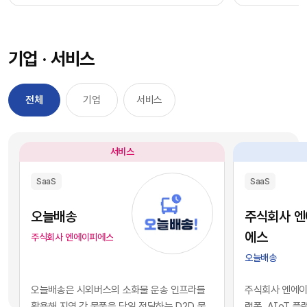
과정을 거칠 필요 없이, 시장에서 검증된 기능별 최
을 자사 서비스
적의 솔루션을 즉각적으로 구독하여 실무에 배치
를 디지털 혁신의
했습니다. 이러한 소프트웨어 채택의 민첩성은 기
장에서 기술적 
기업 · 서비스
업의 업무 처리 속도를 비약적으로 단축시켰고, 디
만 비즈니스의 
지털 전환을 달성하는 가장 확실한 방법론으로 자
있습니다. 현재 
리 잡았습니다.그러나 IT 인프라의 규모가 팽창하
앤스로픽 등의 최
전체
기업
서비스
면서 엔터프라이즈 환경에는 심각한 구조적 역설
일정 비용만 지
이 발생하기 시작했습니다. 개별 업무의 효율성을
과 활용이 가능
높이기 위해 도입한 수많은 소프트웨어들이 오히
습니다. 이는 
서비스
려 전사적인 데이터의 흐름을 원천적으로 단절시
리 기업과 완벽
키는 부작용, 즉 'SaaS 파편화' 현상을 초래한 것
리즘과 추론 능
SaaS
SaaS
입니다. 각 부서가 자신의 목적에만 부합하는 솔루
을 의미합니다.
션을 파편적으로 채택하고 운용함에 따라, 기업의
된 기술력과 개
오늘배송
주식회사 
핵심 자산인 데이터는 서로 호환되지 않는 수백 개
현재의 AI 지
에스
주식회사 엔에이피에스
의 개별 애플리케이션 서버 안에 고립되는 결과를
하게 거래되고 
오늘배송
낳았습니다.이러한 파편화는 기업의 의사결정 체
게 되었습니다.
계와 인공지능 도입에 치명적인 병목으로 작용합
니스 경쟁의 공
오늘배송은 시외버스의 소화물 운송 인프라를
주식회사 엔에이피
니다. 특정 부서 단위의 기능적 최적화나 개별 앱의
다. 경쟁사가 
활용해 지역 간 물품을 당일 전달하는 D2D 물
랫폼, AIoT 