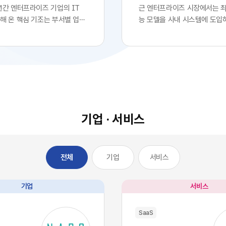
년간 엔터프라이즈 기업의 IT
근 엔터프라이즈 시장에서는 
해 온 핵심 기조는 부서별 업무
능 모델을 사내 시스템에 도입
화를 위한 클라우드 기반
로 확고한 경쟁 우위를 확보했
전면적인 도입이었습니다. 각 사
는 착시 현상이 팽배해 있습니다
 IT 조직의 복잡한 시스템 구
업의 경영진들이 최첨단 대형 
거칠 필요 없이, 시장에서 검증
자사 서비스나 워크플로우에 
최적의 솔루션을 즉각적으로 구
자체를 디지털 혁신의 완성으로
에 배치했습니다. 이러한 소프
이를 통해 시장에서 기술적 우
의 민첩성은 기업의 업무 처리
고 확신합니다.하지만 비즈니
적으로 단축시켰고, 디지털 전
이와 전혀 다르게 전개되고 있
기업 · 서비스
는 가장 확실한 방법론으로 자
글로벌 시장을 주도하는 오픈A
다.그러나 IT 인프라의 규모가
등의 최고 수준 AI 모델들은 
 엔터프라이즈 환경에는 심각한
일정 비용만 지불하면 API 형
기업
서비스
전체
이 발생하기 시작했습니다. 개
인 접근과 활용이 가능한 범용
효율성을 높이기 위해 도입한 수
전히 전환되었습니다. 이는 자
웨어들이 오히려 전사적인 데
경쟁사라면 언제든 우리 기업
기업
서비스
을 원천적으로 단절시키는 부
동일한 수준의 인공지능 알고
SaaS 파편화' 현상을 초래한 것
능력을 자사 시스템에 이식할 
SaaS
 부서가 자신의 목적에만 부합하
미합니다. 과거 소프트웨어 시