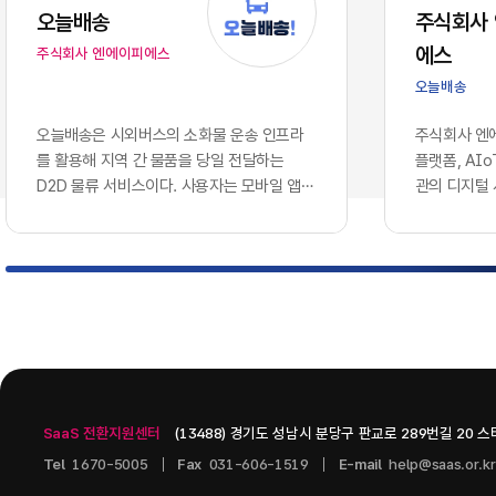
는 솔루션을
오늘배송
주식회사
에 따라, 
에스
주식회사 엔에이피에스
로 호환되지
이션 서버 
오늘배송
다.이러한 
와 인공지능
오늘배송은 시외버스의 소화물 운송 인프라
주식회사 엔에
용합니다. 
를 활용해 지역 간 물품을 당일 전달하는
플랫폼, AI
나 개별 앱
D2D 물류 서비스이다. 사용자는 모바일 앱에
관의 디지털
혁신을 증명
서 배송을 신청하고 출발지와 도착지, 물품 정
웨어 기업이다
현재의 엔
보를 등록할 수 있으며, 터미널 간 시외버스
으로 콘텐츠 
기업의 생존
운송과 출발·도착 지역의 연계 배송망을 통해
인공지능 인
화되고 분절
물품을 전달받는 구조이다. 현재 서비스 가능
스를 개발하고
적으로 연결
노선과 배차를 단계적으로 확대하는 방식으
츠 관리 시스템
벽 없이 흐
로 운영되고 있다.서비스는 모바일 배송 예약,
PAGE, A.
키텍처'의 
QR 기반 디지털 송장, ​실시간 배송 상태 조
을 중심으로 구
그대로 방치
회, ​화물...
기술을 도입
SaaS 전환지원센터
(13488) 경기도 성남시 분당구 판교로 289번길 20 
니스 통찰력
다.2. 10
Tel
1670-5005
Fax
031-606-1519
E-mail
help@saas.or.kr
데이터 사