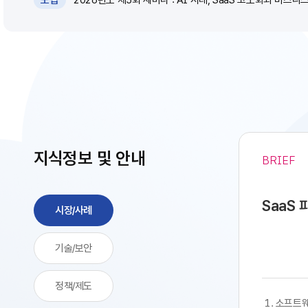
모집
지식정보 및 안내
BRIEF
SaaS
시장/사례
기술/보안
정책/제도
​​ 1. 소