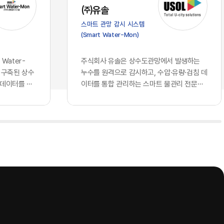
가 진입 장벽
스의 심장부에 해당하는 의사결정 체계로
㈜유솔
클라우드 서
들어오면서, 우리가 그간 견고하다고 믿어
스마트 관망 감시 시스템
되고 구독할
왔던 글로벌 표준의 토대 위에는 깊은 균열
(Smart Water-Mon)
 되었습니다.
이 생기기 시작했습니다. 과거의 클라우드
비즈니스 경
가 단순히 데이터를 저장하는 창고나 연산
꿔 놓았습니
력을 빌려 쓰는 공장에 머물렀다면, 현재의
Water-
주식회사 유솔은 상수도관망에서 발생하는
동일한 지능을
인공지능은 국가와 기업의 핵심 전략을 결
 구축된 상수
누수를 원격으로 감시하고, 수압·유량·검침 데
현재 기업의
정하고 고유의 지식을 자산화하는 뇌의 역
 데이터를 하
이터를 통합 관리하는 스마트 물관리 전문기
자체에서 창
할을 수행하고 있기 때문입니다. 창고를 빌
는 상수관망
업이다. 상수도관로 원격 모니터링 시스템을
 AI를 도
려 쓰는 것과 뇌를 외부에 맡기는 것은 본
기존에 개별 운
중심으로 누수 탐지 장비와 통신 단말, 데이터
격차를 만들
질적으로 다른 문제입니다. 기업의 가장 은
해 모듈형
분석 소프트웨어를 개발·공급하며, 상수도 운
 결코 접근
밀한 노하우와 국가의 기밀이 포함된 정보
치에스씨엠티·위
영기관의 물 손실 저감과 관망 운영 효율화를
회사만의 고유
들을 누군가 통제하는 외부의 지능에 통째
 연계하는 구
지원하고 있다.유솔의 사업 구조는 종합 누수
로 확보하고
로 맡기고, 그 지능이 학습을 통해 타인의
관망에서 발생
관리 솔루션, AI 스마트 누수탐지 솔루션, ​스
누구나 접근
무기가 될 수 있다는 자각은 시장에 거대한
격검침 정보, ​
마트 수압계, ​스마트 허브, ​스마트 검침단말기
질적이고 차별
거부감과 공포를 불러일으키고 있습니다.
등 ...
 핵심은, 오
이제 국가와 기업들은 효율성이라는 이름
소유한 고품
의 달콤한 환상에서 깨어나 데이터 주권과
다. 동일한
안보라는 지극히 현실적이고도 절박한 생
 경제적 해자
존 전략을 다시금 수립하고 있습니다. 데이