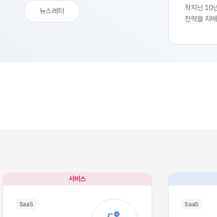
작지난 10
뉴스레터
전략을 지배
생산성 극대
SaaS의 
업부는 중앙
축 과정을 
된 기능별 
독하여 실무
트웨어 채택
속도를 비약
환을 달성하
리 잡았습니
팽창하면서
구조적 역설
별 업무의 
많은 소프트
서비스
이터의 흐름
작용, 즉 '
SaaS
SaaS
입니다. 각