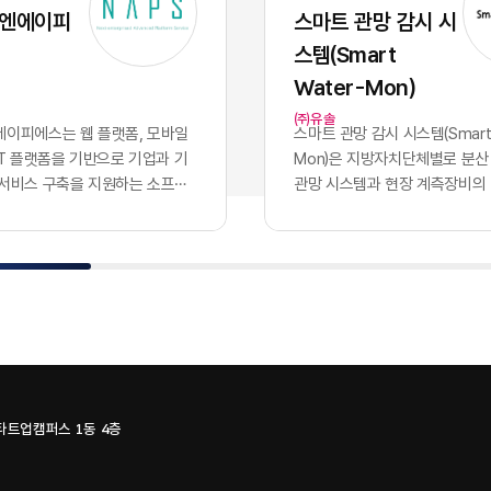
 파편적으로 채택하고 운용함
화된 기술력과 개발 역량 자체
 엔에이피
스마트 관망 감시 시
기업의 핵심 자산인 데이터는 서
이었으나, 현재의 AI 지능은 
스템(Smart
 않는 수백 개의 개별 애플리케
버처럼 시장에서 흔하게 거래
안에 고립되는 결과를 낳았습니
수 있는 범용재의 성격을 띠게
Water-Mon)
파편화는 기업의 의사결정 체계
이러한 지능의 상향 평준화는 
㈜유솔
 도입에 치명적인 병목으로 작
쟁의 공식을 근본적으로 뒤바
이피에스는 웹 플랫폼, ​모바일
스마트 관망 감시 시스템(Smart 
특정 부서 단위의 기능적 최적화
다. 경쟁사가 우리와 완전히 
oT 플랫폼​을 기반으로 기업과 기
Mon)​은 지방자치단체별로 분산
의 도입 개수를 늘리는 것으로
공유하는 상황에서, 2026년 
 서비스 구축을 지원하는 소프트
관망 시스템과 현장 계측장비의
하던 시대는 이제 끝났습니다.
진정한 권력은 인공지능 모델 
. 응용 소프트웨어 개발을 중심
나의 클라우드 환경으로 통합하
터프라이즈 비즈니스 환경에서
출되지 않습니다. 동일한 성능의
관리, 물류·모빌리티, 메타버스,
데이터 수집·감시 플랫폼이다. 
을 결정짓는 필수 조건은 파편
입하고도 시장에서 압도적인 
식 기술을 결합한 플랫폼과 서비
영되던 3개 관망 시스템을 융합
된 개별 소프트웨어들을 논리
어내는 유일한 기준은 경쟁사가
 있다.사업 구조는 NCMS 콘텐
SaaS로 제공하며, 유솔·에이
하고, 데이터가 시스템 간의 장
하거나 구매할 수 없는 우리 
, ​모빌리티 시스템, MEET
플랫의 물관리 기술과 시스템을
르도록 만드는 '데이터 통합 아
한 데이터를 얼마나 체계적으
IMAGE·A.VOICE 등 자체 솔루션
조를 갖고 있다.서비스는 상수
구축입니다. 파편화된 인프라를
통제하는가에 달려 있습니다.
성되어 있다. NCMS는 ...
하는 누수 데이터, ​유량 정보, ​원
한 상태에서는 아무리 뛰어난
가능한 범용 AI의 성능을 실
수압·수...
하더라도 전사적 차원의 비즈
화된 비즈니스 성과로 연결하는
스타트업캠퍼스 1동 4층
이나 가치를 창출할 수 없습니
직 해당 기업만이 독점적으로 
0개의 솔루션, 100개의 갈라진
질의 퍼스트 파티 데이터뿐입니
일로현대 엔터프라이즈의 업무
지능을 공유하는 시대, 진정한