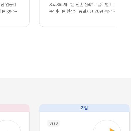
최신 인공지
SaaS의 새로운 생존 전략1. '글로벌 표
하는 것만으
준'이라는 환상의 종말지난 20년 동안 전
다고 판단하
세계 정보기술 산업을 관통했던 단 하나의
. 많은 기
지향점은 효율성을 극대화한 통합이었습니
언어 모델을
다. 스타트업부터 거대 글로벌 기업에 이르
연동한 사실
기까지, 아마존웹서비스나 구글 클라우드
 간주하며,
의 인프라를 빌려 쓰고 동일한 개발 라이브
위를 점했다
러리와 인터페이스를 활용하는 것은 선택
스의 현실은
이 아닌 혁신의 표준이었습니다. 이러한 기
습니다. 현재
술의 범용화는 기업들에게 전례 없는 개발
I, 앤스로픽
속도와 비용 절감이라는 선물을 안겨주었
이제 누구나
고, 전 세계가 거대한 클라우드 생태계 안
태로 즉각적
에서 실시간으로 연결되는 기술적 유토피
 인프라로 완
아를 꿈꾸게 했습니다. 우리는 이를 디지털
본력을 갖춘
트랜스포메이션이라 불렀으며, 글로벌 공
과 완벽하게
룡들이 설계한 이 거대한 체계에 올라타는
기업
리즘과 추론
것만이 유일한 생존 전략이라 믿어 의심치
수 있음을 의
않았습니다.하지만 인공지능이라는 압도적
SaaS
대에는 고도
인 기술이 단순한 보조 도구를 넘어 비즈니