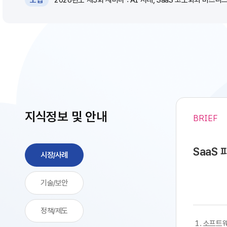
모집
지식정보 및 안내
BRIEF
SaaS
시장/사례
기술/보안
정책/제도
​​ 1. 소