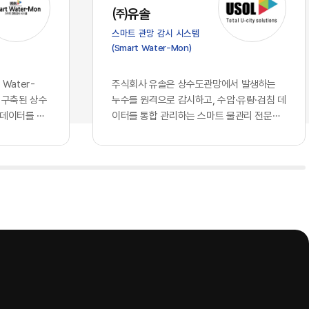
가 진입 장벽
스의 심장부에 해당하는 의사결정 체계로
㈜유솔
클라우드 서
들어오면서, 우리가 그간 견고하다고 믿어
스마트 관망 감시 시스템
되고 구독할
왔던 글로벌 표준의 토대 위에는 깊은 균열
(Smart Water-Mon)
 되었습니다.
이 생기기 시작했습니다. 과거의 클라우드
비즈니스 경
가 단순히 데이터를 저장하는 창고나 연산
꿔 놓았습니
력을 빌려 쓰는 공장에 머물렀다면, 현재의
Water-
주식회사 유솔은 상수도관망에서 발생하는
동일한 지능을
인공지능은 국가와 기업의 핵심 전략을 결
 구축된 상수
누수를 원격으로 감시하고, 수압·유량·검침 데
현재 기업의
정하고 고유의 지식을 자산화하는 뇌의 역
 데이터를 하
이터를 통합 관리하는 스마트 물관리 전문기
자체에서 창
할을 수행하고 있기 때문입니다. 창고를 빌
는 상수관망
업이다. 상수도관로 원격 모니터링 시스템을
 AI를 도
려 쓰는 것과 뇌를 외부에 맡기는 것은 본
기존에 개별 운
중심으로 누수 탐지 장비와 통신 단말, 데이터
격차를 만들
질적으로 다른 문제입니다. 기업의 가장 은
해 모듈형
분석 소프트웨어를 개발·공급하며, 상수도 운
 결코 접근
밀한 노하우와 국가의 기밀이 포함된 정보
치에스씨엠티·위
영기관의 물 손실 저감과 관망 운영 효율화를
회사만의 고유
들을 누군가 통제하는 외부의 지능에 통째
 연계하는 구
지원하고 있다.유솔의 사업 구조는 종합 누수
로 확보하고
로 맡기고, 그 지능이 학습을 통해 타인의
관망에서 발생
관리 솔루션, AI 스마트 누수탐지 솔루션, ​스
누구나 접근
무기가 될 수 있다는 자각은 시장에 거대한
격검침 정보, ​
마트 수압계, ​스마트 허브, ​스마트 검침단말기
질적이고 차별
거부감과 공포를 불러일으키고 있습니다.
등 ...
 핵심은, 오
이제 국가와 기업들은 효율성이라는 이름
소유한 고품
의 달콤한 환상에서 깨어나 데이터 주권과
다. 동일한
안보라는 지극히 현실적이고도 절박한 생
 경제적 해자
존 전략을 다시금 수립하고 있습니다. 데이