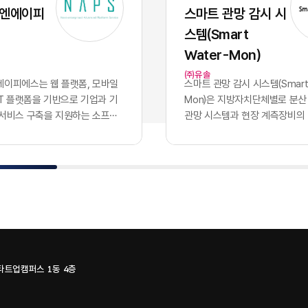
 파편적으로 채택하고 운용함
화된 기술력과 개발 역량 자체
 엔에이피
스마트 관망 감시 시
기업의 핵심 자산인 데이터는 서
이었으나, 현재의 AI 지능은 
스템(Smart
 않는 수백 개의 개별 애플리케
버처럼 시장에서 흔하게 거래
안에 고립되는 결과를 낳았습니
수 있는 범용재의 성격을 띠게
Water-Mon)
파편화는 기업의 의사결정 체계
이러한 지능의 상향 평준화는 
㈜유솔
 도입에 치명적인 병목으로 작
쟁의 공식을 근본적으로 뒤바
이피에스는 웹 플랫폼, ​모바일
스마트 관망 감시 시스템(Smart 
특정 부서 단위의 기능적 최적화
다. 경쟁사가 우리와 완전히 
oT 플랫폼​을 기반으로 기업과 기
Mon)​은 지방자치단체별로 분산
의 도입 개수를 늘리는 것으로
공유하는 상황에서, 2026년 
 서비스 구축을 지원하는 소프트
관망 시스템과 현장 계측장비의
하던 시대는 이제 끝났습니다.
진정한 권력은 인공지능 모델 
. 응용 소프트웨어 개발을 중심
나의 클라우드 환경으로 통합하
터프라이즈 비즈니스 환경에서
출되지 않습니다. 동일한 성능의
관리, 물류·모빌리티, 메타버스,
데이터 수집·감시 플랫폼이다. 
을 결정짓는 필수 조건은 파편
입하고도 시장에서 압도적인 
식 기술을 결합한 플랫폼과 서비
영되던 3개 관망 시스템을 융합
된 개별 소프트웨어들을 논리
어내는 유일한 기준은 경쟁사가
 있다.사업 구조는 NCMS 콘텐
SaaS로 제공하며, 유솔·에이
하고, 데이터가 시스템 간의 장
하거나 구매할 수 없는 우리 
, ​모빌리티 시스템, MEET
플랫의 물관리 기술과 시스템을
르도록 만드는 '데이터 통합 아
한 데이터를 얼마나 체계적으
IMAGE·A.VOICE 등 자체 솔루션
조를 갖고 있다.서비스는 상수
구축입니다. 파편화된 인프라를
통제하는가에 달려 있습니다.
성되어 있다. NCMS는 ...
하는 누수 데이터, ​유량 정보, ​원
한 상태에서는 아무리 뛰어난
가능한 범용 AI의 성능을 실
수압·수...
하더라도 전사적 차원의 비즈
화된 비즈니스 성과로 연결하는
스타트업캠퍼스 1동 4층
이나 가치를 창출할 수 없습니
직 해당 기업만이 독점적으로 
0개의 솔루션, 100개의 갈라진
질의 퍼스트 파티 데이터뿐입니
일로현대 엔터프라이즈의 업무
지능을 공유하는 시대, 진정한