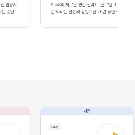
최신 인공지
SaaS의 새로운 생존 전략1. '글로벌 표
하는 것만으
준'이라는 환상의 종말지난 20년 동안 전
다고 판단하
세계 정보기술 산업을 관통했던 단 하나의
. 많은 기
지향점은 효율성을 극대화한 통합이었습니
언어 모델을
다. 스타트업부터 거대 글로벌 기업에 이르
연동한 사실
기까지, 아마존웹서비스나 구글 클라우드
 간주하며,
의 인프라를 빌려 쓰고 동일한 개발 라이브
위를 점했다
러리와 인터페이스를 활용하는 것은 선택
스의 현실은
이 아닌 혁신의 표준이었습니다. 이러한 기
습니다. 현재
술의 범용화는 기업들에게 전례 없는 개발
I, 앤스로픽
속도와 비용 절감이라는 선물을 안겨주었
이제 누구나
고, 전 세계가 거대한 클라우드 생태계 안
태로 즉각적
에서 실시간으로 연결되는 기술적 유토피
 인프라로 완
아를 꿈꾸게 했습니다. 우리는 이를 디지털
본력을 갖춘
트랜스포메이션이라 불렀으며, 글로벌 공
과 완벽하게
룡들이 설계한 이 거대한 체계에 올라타는
기업
리즘과 추론
것만이 유일한 생존 전략이라 믿어 의심치
수 있음을 의
않았습니다.하지만 인공지능이라는 압도적
SaaS
대에는 고도
인 기술이 단순한 보조 도구를 넘어 비즈니