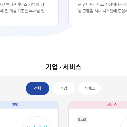
년간 엔터프라이즈 기업의 IT
근 엔터프라이즈 시장에서는 
해 온 핵심 기조는 부서별 업무
능 모델을 사내 시스템에 도입
화를 위한 클라우드 기반
로 확고한 경쟁 우위를 확보했
전면적인 도입이었습니다. 각 사
는 착시 현상이 팽배해 있습니다
 IT 조직의 복잡한 시스템 구
업의 경영진들이 최첨단 대형 
거칠 필요 없이, 시장에서 검증
자사 서비스나 워크플로우에 
최적의 솔루션을 즉각적으로 구
자체를 디지털 혁신의 완성으로
에 배치했습니다. 이러한 소프
이를 통해 시장에서 기술적 우
의 민첩성은 기업의 업무 처리
고 확신합니다.하지만 비즈니
적으로 단축시켰고, 디지털 전
이와 전혀 다르게 전개되고 있
기업 · 서비스
는 가장 확실한 방법론으로 자
글로벌 시장을 주도하는 오픈A
다.그러나 IT 인프라의 규모가
등의 최고 수준 AI 모델들은 
 엔터프라이즈 환경에는 심각한
일정 비용만 지불하면 API 형
기업
서비스
전체
이 발생하기 시작했습니다. 개
인 접근과 활용이 가능한 범용
효율성을 높이기 위해 도입한 수
전히 전환되었습니다. 이는 자
웨어들이 오히려 전사적인 데
경쟁사라면 언제든 우리 기업
기업
서비스
을 원천적으로 단절시키는 부
동일한 수준의 인공지능 알고
SaaS 파편화' 현상을 초래한 것
능력을 자사 시스템에 이식할 
SaaS
 부서가 자신의 목적에만 부합하
미합니다. 과거 소프트웨어 시