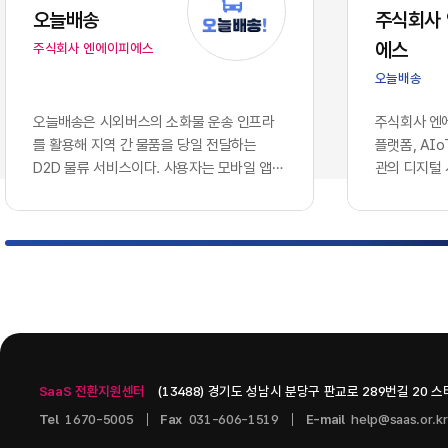
는 솔루션을
오늘배송
주식회사
에 따라, 
에스
주식회사 엔에이피에스
로 호환되지
이션 서버 
오늘배송
다.이러한 
와 인공지능
오늘배송은 시외버스의 소화물 운송 인프라
주식회사 엔에
용합니다. 
를 활용해 지역 간 물품을 당일 전달하는
플랫폼, AI
나 개별 앱
D2D 물류 서비스이다. 사용자는 모바일 앱에
관의 디지털
혁신을 증명
서 배송을 신청하고 출발지와 도착지, 물품 정
웨어 기업이다
현재의 엔
보를 등록할 수 있으며, 터미널 간 시외버스
으로 콘텐츠 
기업의 생존
운송과 출발·도착 지역의 연계 배송망을 통해
인공지능 인
화되고 분절
물품을 전달받는 구조이다. 현재 서비스 가능
스를 개발하고
적으로 연결
노선과 배차를 단계적으로 확대하는 방식으
츠 관리 시스템
벽 없이 흐
로 운영되고 있다.서비스는 모바일 배송 예약,
PAGE, A.
키텍처'의 
QR 기반 디지털 송장, ​실시간 배송 상태 조
을 중심으로 구
그대로 방치
회, ​화물...
기술을 도입
SaaS 전환지원센터
(13488) 경기도 성남시 분당구 판교로 289번길 20 
니스 통찰력
다.2. 10
Tel
1670-5005
Fax
031-606-1519
E-mail
help@saas.or.kr
데이터 사