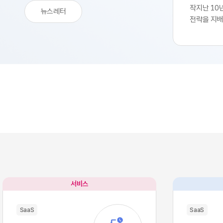
작지난 10
뉴스레터
전략을 지배
생산성 극대
SaaS의 
업부는 중앙
축 과정을 
된 기능별 
독하여 실무
트웨어 채택
속도를 비약
환을 달성하
리 잡았습니
팽창하면서
구조적 역설
별 업무의 
많은 소프트
서비스
이터의 흐름
작용, 즉 '
SaaS
SaaS
입니다. 각