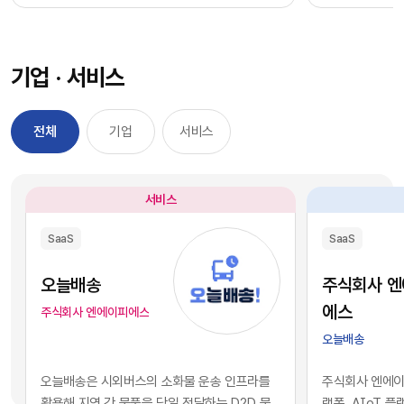
과정을 거칠 필요 없이, 시장에서 검증된 기능별 최
을 자사 서비스
적의 솔루션을 즉각적으로 구독하여 실무에 배치
를 디지털 혁신의
했습니다. 이러한 소프트웨어 채택의 민첩성은 기
장에서 기술적 
기업 · 서비스
업의 업무 처리 속도를 비약적으로 단축시켰고, 디
만 비즈니스의 
지털 전환을 달성하는 가장 확실한 방법론으로 자
있습니다. 현재 
리 잡았습니다.그러나 IT 인프라의 규모가 팽창하
앤스로픽 등의 최
전체
기업
서비스
면서 엔터프라이즈 환경에는 심각한 구조적 역설
일정 비용만 지
이 발생하기 시작했습니다. 개별 업무의 효율성을
과 활용이 가능
높이기 위해 도입한 수많은 소프트웨어들이 오히
습니다. 이는 
서비스
려 전사적인 데이터의 흐름을 원천적으로 단절시
리 기업과 완벽
키는 부작용, 즉 'SaaS 파편화' 현상을 초래한 것
리즘과 추론 능
SaaS
SaaS
입니다. 각 부서가 자신의 목적에만 부합하는 솔루
을 의미합니다.
션을 파편적으로 채택하고 운용함에 따라, 기업의
된 기술력과 개
오늘배송
주식회사 
핵심 자산인 데이터는 서로 호환되지 않는 수백 개
현재의 AI 지
에스
주식회사 엔에이피에스
의 개별 애플리케이션 서버 안에 고립되는 결과를
하게 거래되고 
오늘배송
낳았습니다.이러한 파편화는 기업의 의사결정 체
게 되었습니다.
계와 인공지능 도입에 치명적인 병목으로 작용합
니스 경쟁의 공
오늘배송은 시외버스의 소화물 운송 인프라를
주식회사 엔에이피
니다. 특정 부서 단위의 기능적 최적화나 개별 앱의
다. 경쟁사가 
활용해 지역 간 물품을 당일 전달하는 D2D 물
랫폼, AIoT 