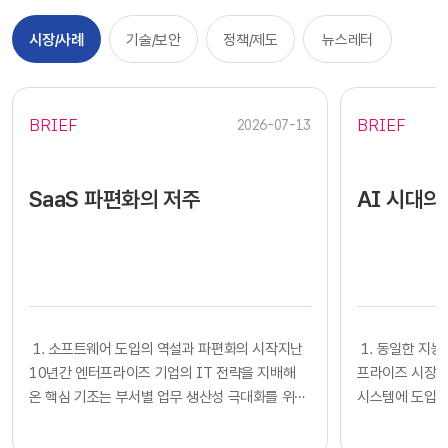
시장/사례
기술/보안
정책/제도
뉴스레터
BRIEF
BRIEF
2026-07-13
SaaS 파편화의 저주
AI 시대의
​​ 1. 소프트웨어 도입의 역설과 파편화의 시작지난
​​ 1. 동일한
10년간 엔터프라이즈 기업의 IT 전략을 지배해
프라이즈 시장에
온 핵심 기조는 부서별 업무 생산성 극대화를 위한
시스템에 도입하
클라우드 기반 SaaS의 전면적인 도입이었습니다.
확보했다고 판단
각 사업부는 중앙 IT 조직의 복잡한 시스템 구축
다. 많은 기업의