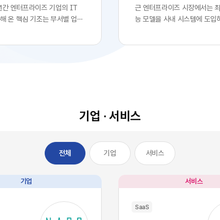
년간 엔터프라이즈 기업의 IT
근 엔터프라이즈 시장에서는 
해 온 핵심 기조는 부서별 업무
능 모델을 사내 시스템에 도입
화를 위한 클라우드 기반
로 확고한 경쟁 우위를 확보했
전면적인 도입이었습니다. 각 사
는 착시 현상이 팽배해 있습니다
 IT 조직의 복잡한 시스템 구
업의 경영진들이 최첨단 대형 
거칠 필요 없이, 시장에서 검증
자사 서비스나 워크플로우에 
최적의 솔루션을 즉각적으로 구
자체를 디지털 혁신의 완성으로
에 배치했습니다. 이러한 소프
이를 통해 시장에서 기술적 우
의 민첩성은 기업의 업무 처리
고 확신합니다.하지만 비즈니
적으로 단축시켰고, 디지털 전
이와 전혀 다르게 전개되고 있
기업 · 서비스
는 가장 확실한 방법론으로 자
글로벌 시장을 주도하는 오픈A
다.그러나 IT 인프라의 규모가
등의 최고 수준 AI 모델들은 
 엔터프라이즈 환경에는 심각한
일정 비용만 지불하면 API 형
기업
서비스
전체
이 발생하기 시작했습니다. 개
인 접근과 활용이 가능한 범용
효율성을 높이기 위해 도입한 수
전히 전환되었습니다. 이는 자
웨어들이 오히려 전사적인 데
경쟁사라면 언제든 우리 기업
기업
서비스
을 원천적으로 단절시키는 부
동일한 수준의 인공지능 알고
SaaS 파편화' 현상을 초래한 것
능력을 자사 시스템에 이식할 
SaaS
 부서가 자신의 목적에만 부합하
미합니다. 과거 소프트웨어 시