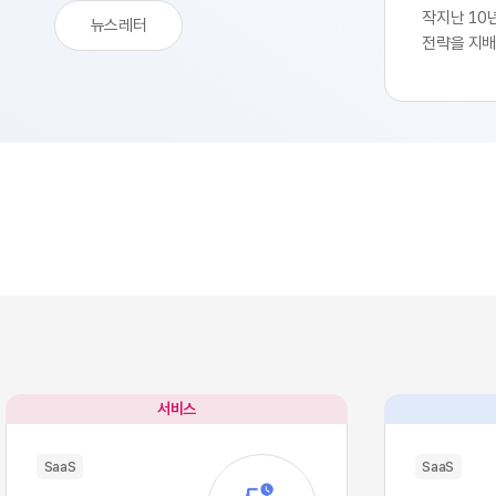
작지난 10
뉴스레터
전략을 지배
생산성 극대
SaaS의 
업부는 중앙
축 과정을 
된 기능별 
독하여 실무
트웨어 채택
속도를 비약
환을 달성하
리 잡았습니
팽창하면서
구조적 역설
별 업무의 
많은 소프트
서비스
이터의 흐름
작용, 즉 '
SaaS
SaaS
입니다. 각