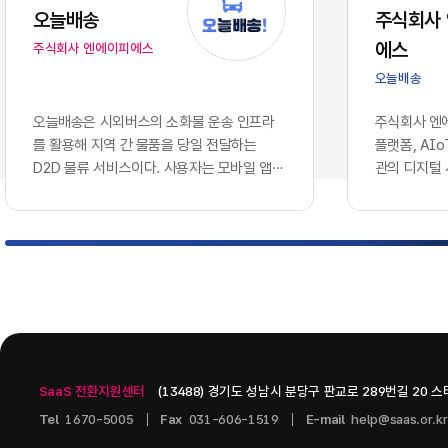
는 솔루션을
오늘배송
주식회사
에 따라, 
에스
주식회사 엔에이피에스
로 호환되지
이션 서버 
오늘배송
다.이러한 
와 인공지능
오늘배송은 시외버스의 소화물 운송 인프라
주식회사 엔에
용합니다. 
를 활용해 지역 간 물품을 당일 전달하는
플랫폼, AI
나 개별 앱
D2D 물류 서비스이다. 사용자는 모바일 앱에
관의 디지털
혁신을 증명
서 배송을 신청하고 출발지와 도착지, 물품 정
웨어 기업이다
현재의 엔
보를 등록할 수 있으며, 터미널 간 시외버스
으로 콘텐츠 
기업의 생존
운송과 출발·도착 지역의 연계 배송망을 통해
인공지능 인
화되고 분절
물품을 전달받는 구조이다. 현재 서비스 가능
스를 개발하고
적으로 연결
노선과 배차를 단계적으로 확대하는 방식으
츠 관리 시스템
벽 없이 흐
로 운영되고 있다.서비스는 모바일 배송 예약,
PAGE, A.
키텍처'의 
QR 기반 디지털 송장, ​실시간 배송 상태 조
을 중심으로 구
그대로 방치
회, ​화물...
기술을 도입
SaaS 전환지원센터
(13488) 경기도 성남시 분당구 판교로 289번길 20 
니스 통찰력
다.2. 10
Tel
1670-5005
Fax
031-606-1519
E-mail
help@saas.or.kr
데이터 사