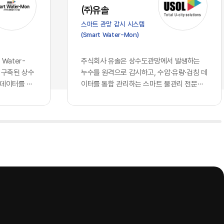
가 진입 장벽
스의 심장부에 해당하는 의사결정 체계로
㈜유솔
클라우드 서
들어오면서, 우리가 그간 견고하다고 믿어
스마트 관망 감시 시스템
되고 구독할
왔던 글로벌 표준의 토대 위에는 깊은 균열
(Smart Water-Mon)
 되었습니다.
이 생기기 시작했습니다. 과거의 클라우드
비즈니스 경
가 단순히 데이터를 저장하는 창고나 연산
꿔 놓았습니
력을 빌려 쓰는 공장에 머물렀다면, 현재의
Water-
주식회사 유솔은 상수도관망에서 발생하는
동일한 지능을
인공지능은 국가와 기업의 핵심 전략을 결
 구축된 상수
누수를 원격으로 감시하고, 수압·유량·검침 데
현재 기업의
정하고 고유의 지식을 자산화하는 뇌의 역
 데이터를 하
이터를 통합 관리하는 스마트 물관리 전문기
자체에서 창
할을 수행하고 있기 때문입니다. 창고를 빌
는 상수관망
업이다. 상수도관로 원격 모니터링 시스템을
 AI를 도
려 쓰는 것과 뇌를 외부에 맡기는 것은 본
기존에 개별 운
중심으로 누수 탐지 장비와 통신 단말, 데이터
격차를 만들
질적으로 다른 문제입니다. 기업의 가장 은
해 모듈형
분석 소프트웨어를 개발·공급하며, 상수도 운
 결코 접근
밀한 노하우와 국가의 기밀이 포함된 정보
치에스씨엠티·위
영기관의 물 손실 저감과 관망 운영 효율화를
회사만의 고유
들을 누군가 통제하는 외부의 지능에 통째
 연계하는 구
지원하고 있다.유솔의 사업 구조는 종합 누수
로 확보하고
로 맡기고, 그 지능이 학습을 통해 타인의
관망에서 발생
관리 솔루션, AI 스마트 누수탐지 솔루션, ​스
누구나 접근
무기가 될 수 있다는 자각은 시장에 거대한
격검침 정보, ​
마트 수압계, ​스마트 허브, ​스마트 검침단말기
질적이고 차별
거부감과 공포를 불러일으키고 있습니다.
등 ...
 핵심은, 오
이제 국가와 기업들은 효율성이라는 이름
소유한 고품
의 달콤한 환상에서 깨어나 데이터 주권과
다. 동일한
안보라는 지극히 현실적이고도 절박한 생
 경제적 해자
존 전략을 다시금 수립하고 있습니다. 데이