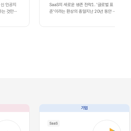
최신 인공지
SaaS의 새로운 생존 전략1. '글로벌 표
하는 것만으
준'이라는 환상의 종말지난 20년 동안 전
다고 판단하
세계 정보기술 산업을 관통했던 단 하나의
. 많은 기
지향점은 효율성을 극대화한 통합이었습니
언어 모델을
다. 스타트업부터 거대 글로벌 기업에 이르
연동한 사실
기까지, 아마존웹서비스나 구글 클라우드
 간주하며,
의 인프라를 빌려 쓰고 동일한 개발 라이브
위를 점했다
러리와 인터페이스를 활용하는 것은 선택
스의 현실은
이 아닌 혁신의 표준이었습니다. 이러한 기
습니다. 현재
술의 범용화는 기업들에게 전례 없는 개발
I, 앤스로픽
속도와 비용 절감이라는 선물을 안겨주었
이제 누구나
고, 전 세계가 거대한 클라우드 생태계 안
태로 즉각적
에서 실시간으로 연결되는 기술적 유토피
 인프라로 완
아를 꿈꾸게 했습니다. 우리는 이를 디지털
본력을 갖춘
트랜스포메이션이라 불렀으며, 글로벌 공
과 완벽하게
룡들이 설계한 이 거대한 체계에 올라타는
기업
리즘과 추론
것만이 유일한 생존 전략이라 믿어 의심치
수 있음을 의
않았습니다.하지만 인공지능이라는 압도적
SaaS
대에는 고도
인 기술이 단순한 보조 도구를 넘어 비즈니