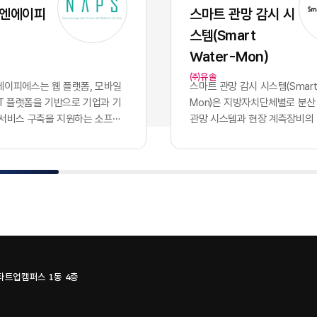
 파편적으로 채택하고 운용함
화된 기술력과 개발 역량 자체
 엔에이피
스마트 관망 감시 시
기업의 핵심 자산인 데이터는 서
이었으나, 현재의 AI 지능은 
스템(Smart
 않는 수백 개의 개별 애플리케
버처럼 시장에서 흔하게 거래
안에 고립되는 결과를 낳았습니
수 있는 범용재의 성격을 띠게
Water-Mon)
파편화는 기업의 의사결정 체계
이러한 지능의 상향 평준화는 
㈜유솔
 도입에 치명적인 병목으로 작
쟁의 공식을 근본적으로 뒤바
이피에스는 웹 플랫폼, ​모바일
스마트 관망 감시 시스템(Smart 
특정 부서 단위의 기능적 최적화
다. 경쟁사가 우리와 완전히 
oT 플랫폼​을 기반으로 기업과 기
Mon)​은 지방자치단체별로 분산
의 도입 개수를 늘리는 것으로
공유하는 상황에서, 2026년 
 서비스 구축을 지원하는 소프트
관망 시스템과 현장 계측장비의
하던 시대는 이제 끝났습니다.
진정한 권력은 인공지능 모델 
. 응용 소프트웨어 개발을 중심
나의 클라우드 환경으로 통합하
터프라이즈 비즈니스 환경에서
출되지 않습니다. 동일한 성능의
관리, 물류·모빌리티, 메타버스,
데이터 수집·감시 플랫폼이다. 
을 결정짓는 필수 조건은 파편
입하고도 시장에서 압도적인 
식 기술을 결합한 플랫폼과 서비
영되던 3개 관망 시스템을 융합
된 개별 소프트웨어들을 논리
어내는 유일한 기준은 경쟁사가
 있다.사업 구조는 NCMS 콘텐
SaaS로 제공하며, 유솔·에이
하고, 데이터가 시스템 간의 장
하거나 구매할 수 없는 우리 
, ​모빌리티 시스템, MEET
플랫의 물관리 기술과 시스템을
르도록 만드는 '데이터 통합 아
한 데이터를 얼마나 체계적으
IMAGE·A.VOICE 등 자체 솔루션
조를 갖고 있다.서비스는 상수
구축입니다. 파편화된 인프라를
통제하는가에 달려 있습니다.
성되어 있다. NCMS는 ...
하는 누수 데이터, ​유량 정보, ​원
한 상태에서는 아무리 뛰어난
가능한 범용 AI의 성능을 실
수압·수...
하더라도 전사적 차원의 비즈
화된 비즈니스 성과로 연결하는
스타트업캠퍼스 1동 4층
이나 가치를 창출할 수 없습니
직 해당 기업만이 독점적으로 
0개의 솔루션, 100개의 갈라진
질의 퍼스트 파티 데이터뿐입니
일로현대 엔터프라이즈의 업무
지능을 공유하는 시대, 진정한