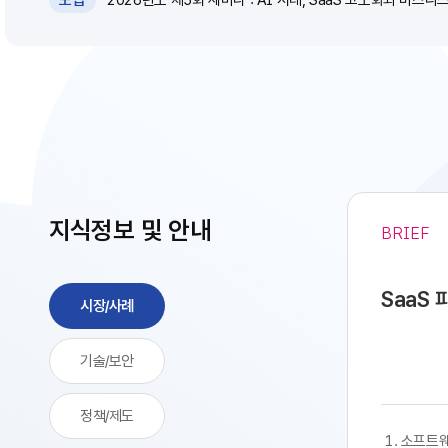
모집
지식정보 및 안내
BRIEF
SaaS
시장/사례
기술/보안
정책/제도
​​ 1. 소