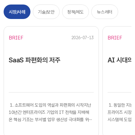
시장/사례
기술/보안
정책/제도
뉴스레터
BRIEF
BRIEF
2026-07-13
SaaS 파편화의 저주
AI 시대의
​​ 1. 소프트웨어 도입의 역설과 파편화의 시작지난
​​ 1. 동일한
10년간 엔터프라이즈 기업의 IT 전략을 지배해
프라이즈 시장에
온 핵심 기조는 부서별 업무 생산성 극대화를 위한
시스템에 도입하
클라우드 기반 SaaS의 전면적인 도입이었습니다.
확보했다고 판단
각 사업부는 중앙 IT 조직의 복잡한 시스템 구축
다. 많은 기업의