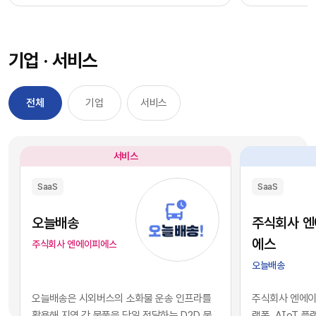
과정을 거칠 필요 없이, 시장에서 검증된 기능별 최
을 자사 서비스
적의 솔루션을 즉각적으로 구독하여 실무에 배치
를 디지털 혁신의
했습니다. 이러한 소프트웨어 채택의 민첩성은 기
장에서 기술적 
기업 · 서비스
업의 업무 처리 속도를 비약적으로 단축시켰고, 디
만 비즈니스의 
지털 전환을 달성하는 가장 확실한 방법론으로 자
있습니다. 현재 
리 잡았습니다.그러나 IT 인프라의 규모가 팽창하
앤스로픽 등의 최
전체
기업
서비스
면서 엔터프라이즈 환경에는 심각한 구조적 역설
일정 비용만 지
이 발생하기 시작했습니다. 개별 업무의 효율성을
과 활용이 가능
높이기 위해 도입한 수많은 소프트웨어들이 오히
습니다. 이는 
서비스
려 전사적인 데이터의 흐름을 원천적으로 단절시
리 기업과 완벽
키는 부작용, 즉 'SaaS 파편화' 현상을 초래한 것
리즘과 추론 능
SaaS
SaaS
입니다. 각 부서가 자신의 목적에만 부합하는 솔루
을 의미합니다.
션을 파편적으로 채택하고 운용함에 따라, 기업의
된 기술력과 개
오늘배송
주식회사 
핵심 자산인 데이터는 서로 호환되지 않는 수백 개
현재의 AI 지
에스
주식회사 엔에이피에스
의 개별 애플리케이션 서버 안에 고립되는 결과를
하게 거래되고 
오늘배송
낳았습니다.이러한 파편화는 기업의 의사결정 체
게 되었습니다.
계와 인공지능 도입에 치명적인 병목으로 작용합
니스 경쟁의 공
오늘배송은 시외버스의 소화물 운송 인프라를
주식회사 엔에이피
니다. 특정 부서 단위의 기능적 최적화나 개별 앱의
다. 경쟁사가 
활용해 지역 간 물품을 당일 전달하는 D2D 물
랫폼, AIoT 