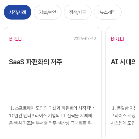
시장/사례
기술/보안
정책/제도
뉴스레터
BRIEF
BRIEF
2026-07-13
SaaS 파편화의 저주
AI 시대의
​​ 1. 소프트웨어 도입의 역설과 파편화의 시작지난
​​ 1. 동일한
10년간 엔터프라이즈 기업의 IT 전략을 지배해
프라이즈 시장에
온 핵심 기조는 부서별 업무 생산성 극대화를 위한
시스템에 도입하
클라우드 기반 SaaS의 전면적인 도입이었습니다.
확보했다고 판단
각 사업부는 중앙 IT 조직의 복잡한 시스템 구축
다. 많은 기업의