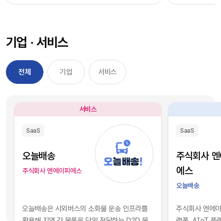
과정을 거칠 필요 없이, 시장에서 검증된 기능별 최
을 자사 서비스
적의 솔루션을 즉각적으로 구독하여 실무에 배치
를 디지털 혁신의
했습니다. 이러한 소프트웨어 채택의 민첩성은 기
장에서 기술적 
기업 · 서비스
업의 업무 처리 속도를 비약적으로 단축시켰고, 디
만 비즈니스의 
지털 전환을 달성하는 가장 확실한 방법론으로 자
있습니다. 현재 
리 잡았습니다.그러나 IT 인프라의 규모가 팽창하
앤스로픽 등의 최
전체
기업
서비스
면서 엔터프라이즈 환경에는 심각한 구조적 역설
일정 비용만 지
이 발생하기 시작했습니다. 개별 업무의 효율성을
과 활용이 가능
높이기 위해 도입한 수많은 소프트웨어들이 오히
습니다. 이는 
서비스
려 전사적인 데이터의 흐름을 원천적으로 단절시
리 기업과 완벽
키는 부작용, 즉 'SaaS 파편화' 현상을 초래한 것
리즘과 추론 능
SaaS
SaaS
입니다. 각 부서가 자신의 목적에만 부합하는 솔루
을 의미합니다.
션을 파편적으로 채택하고 운용함에 따라, 기업의
된 기술력과 개
오늘배송
주식회사 
핵심 자산인 데이터는 서로 호환되지 않는 수백 개
현재의 AI 지
에스
주식회사 엔에이피에스
의 개별 애플리케이션 서버 안에 고립되는 결과를
하게 거래되고 
오늘배송
낳았습니다.이러한 파편화는 기업의 의사결정 체
게 되었습니다.
계와 인공지능 도입에 치명적인 병목으로 작용합
니스 경쟁의 공
오늘배송은 시외버스의 소화물 운송 인프라를
주식회사 엔에이피
니다. 특정 부서 단위의 기능적 최적화나 개별 앱의
다. 경쟁사가 
활용해 지역 간 물품을 당일 전달하는 D2D 물
랫폼, AIoT 