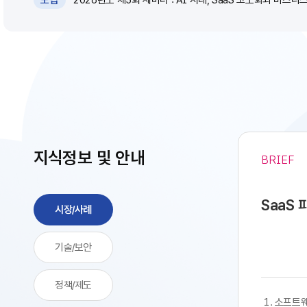
모집
지식정보 및 안내
BRIEF
SaaS
시장/사례
기술/보안
정책/제도
​​ 1. 소