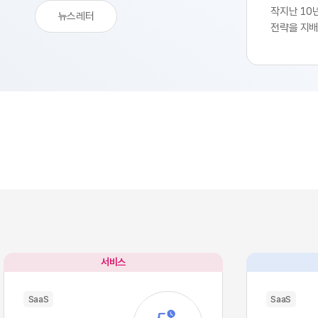
작지난 10
뉴스레터
전략을 지배
생산성 극대
SaaS의 
업부는 중앙
축 과정을 
된 기능별 
독하여 실무
트웨어 채택
속도를 비약
환을 달성하
리 잡았습니
팽창하면서
구조적 역설
별 업무의 
많은 소프트
서비스
이터의 흐름
작용, 즉 '
SaaS
SaaS
입니다. 각