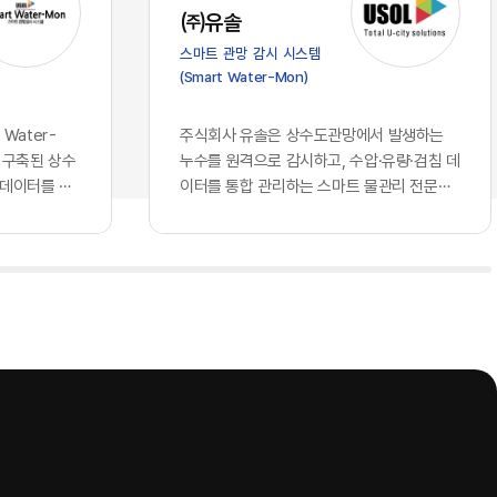
가 진입 장벽
스의 심장부에 해당하는 의사결정 체계로
㈜유솔
클라우드 서
들어오면서, 우리가 그간 견고하다고 믿어
스마트 관망 감시 시스템
되고 구독할
왔던 글로벌 표준의 토대 위에는 깊은 균열
(Smart Water-Mon)
 되었습니다.
이 생기기 시작했습니다. 과거의 클라우드
비즈니스 경
가 단순히 데이터를 저장하는 창고나 연산
꿔 놓았습니
력을 빌려 쓰는 공장에 머물렀다면, 현재의
Water-
주식회사 유솔은 상수도관망에서 발생하는
동일한 지능을
인공지능은 국가와 기업의 핵심 전략을 결
 구축된 상수
누수를 원격으로 감시하고, 수압·유량·검침 데
현재 기업의
정하고 고유의 지식을 자산화하는 뇌의 역
 데이터를 하
이터를 통합 관리하는 스마트 물관리 전문기
자체에서 창
할을 수행하고 있기 때문입니다. 창고를 빌
는 상수관망
업이다. 상수도관로 원격 모니터링 시스템을
 AI를 도
려 쓰는 것과 뇌를 외부에 맡기는 것은 본
기존에 개별 운
중심으로 누수 탐지 장비와 통신 단말, 데이터
격차를 만들
질적으로 다른 문제입니다. 기업의 가장 은
해 모듈형
분석 소프트웨어를 개발·공급하며, 상수도 운
 결코 접근
밀한 노하우와 국가의 기밀이 포함된 정보
치에스씨엠티·위
영기관의 물 손실 저감과 관망 운영 효율화를
회사만의 고유
들을 누군가 통제하는 외부의 지능에 통째
 연계하는 구
지원하고 있다.유솔의 사업 구조는 종합 누수
로 확보하고
로 맡기고, 그 지능이 학습을 통해 타인의
관망에서 발생
관리 솔루션, AI 스마트 누수탐지 솔루션, ​스
누구나 접근
무기가 될 수 있다는 자각은 시장에 거대한
격검침 정보, ​
마트 수압계, ​스마트 허브, ​스마트 검침단말기
질적이고 차별
거부감과 공포를 불러일으키고 있습니다.
등 ...
 핵심은, 오
이제 국가와 기업들은 효율성이라는 이름
소유한 고품
의 달콤한 환상에서 깨어나 데이터 주권과
다. 동일한
안보라는 지극히 현실적이고도 절박한 생
 경제적 해자
존 전략을 다시금 수립하고 있습니다. 데이