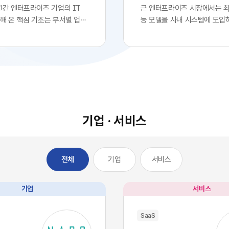
년간 엔터프라이즈 기업의 IT
근 엔터프라이즈 시장에서는 
해 온 핵심 기조는 부서별 업무
능 모델을 사내 시스템에 도입
화를 위한 클라우드 기반
로 확고한 경쟁 우위를 확보했
전면적인 도입이었습니다. 각 사
는 착시 현상이 팽배해 있습니다
 IT 조직의 복잡한 시스템 구
업의 경영진들이 최첨단 대형 
거칠 필요 없이, 시장에서 검증
자사 서비스나 워크플로우에 
최적의 솔루션을 즉각적으로 구
자체를 디지털 혁신의 완성으로
에 배치했습니다. 이러한 소프
이를 통해 시장에서 기술적 우
의 민첩성은 기업의 업무 처리
고 확신합니다.하지만 비즈니
적으로 단축시켰고, 디지털 전
이와 전혀 다르게 전개되고 있
기업 · 서비스
는 가장 확실한 방법론으로 자
글로벌 시장을 주도하는 오픈A
다.그러나 IT 인프라의 규모가
등의 최고 수준 AI 모델들은 
 엔터프라이즈 환경에는 심각한
일정 비용만 지불하면 API 형
기업
서비스
전체
이 발생하기 시작했습니다. 개
인 접근과 활용이 가능한 범용
효율성을 높이기 위해 도입한 수
전히 전환되었습니다. 이는 자
웨어들이 오히려 전사적인 데
경쟁사라면 언제든 우리 기업
기업
서비스
을 원천적으로 단절시키는 부
동일한 수준의 인공지능 알고
SaaS 파편화' 현상을 초래한 것
능력을 자사 시스템에 이식할 
SaaS
 부서가 자신의 목적에만 부합하
미합니다. 과거 소프트웨어 시