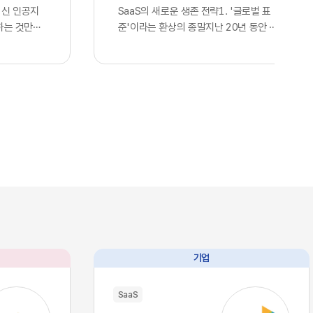
최신 인공지
SaaS의 새로운 생존 전략1. '글로벌 표
하는 것만으
준'이라는 환상의 종말지난 20년 동안 전
다고 판단하
세계 정보기술 산업을 관통했던 단 하나의
. 많은 기
지향점은 효율성을 극대화한 통합이었습니
언어 모델을
다. 스타트업부터 거대 글로벌 기업에 이르
연동한 사실
기까지, 아마존웹서비스나 구글 클라우드
 간주하며,
의 인프라를 빌려 쓰고 동일한 개발 라이브
위를 점했다
러리와 인터페이스를 활용하는 것은 선택
스의 현실은
이 아닌 혁신의 표준이었습니다. 이러한 기
습니다. 현재
술의 범용화는 기업들에게 전례 없는 개발
I, 앤스로픽
속도와 비용 절감이라는 선물을 안겨주었
이제 누구나
고, 전 세계가 거대한 클라우드 생태계 안
태로 즉각적
에서 실시간으로 연결되는 기술적 유토피
 인프라로 완
아를 꿈꾸게 했습니다. 우리는 이를 디지털
본력을 갖춘
트랜스포메이션이라 불렀으며, 글로벌 공
과 완벽하게
룡들이 설계한 이 거대한 체계에 올라타는
기업
리즘과 추론
것만이 유일한 생존 전략이라 믿어 의심치
수 있음을 의
않았습니다.하지만 인공지능이라는 압도적
SaaS
대에는 고도
인 기술이 단순한 보조 도구를 넘어 비즈니