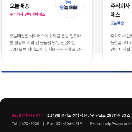
는 솔루션을
오늘배송
주식회사
에 따라, 
에스
주식회사 엔에이피에스
로 호환되지
이션 서버 
오늘배송
다.이러한 
와 인공지능
오늘배송은 시외버스의 소화물 운송 인프라
주식회사 엔에
용합니다. 
를 활용해 지역 간 물품을 당일 전달하는
플랫폼, AI
나 개별 앱
D2D 물류 서비스이다. 사용자는 모바일 앱에
관의 디지털
혁신을 증명
서 배송을 신청하고 출발지와 도착지, 물품 정
웨어 기업이다
현재의 엔
보를 등록할 수 있으며, 터미널 간 시외버스
으로 콘텐츠 
기업의 생존
운송과 출발·도착 지역의 연계 배송망을 통해
인공지능 인
화되고 분절
물품을 전달받는 구조이다. 현재 서비스 가능
스를 개발하고
적으로 연결
노선과 배차를 단계적으로 확대하는 방식으
츠 관리 시스템
벽 없이 흐
로 운영되고 있다.서비스는 모바일 배송 예약,
PAGE, A.
키텍처'의 
QR 기반 디지털 송장, ​실시간 배송 상태 조
을 중심으로 구
그대로 방치
회, ​화물...
기술을 도입
SaaS 전환지원센터
(13488) 경기도 성남시 분당구 판교로 289번길 20 
니스 통찰력
다.2. 10
Tel
1670-5005
Fax
031-606-1519
E-mail
help@saas.or.kr
데이터 사