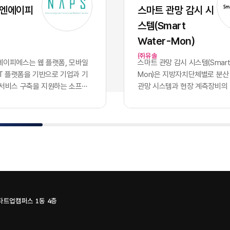
 파편적으로 채택하고 운용함
화된 기술력과 개발 역량 자체
 엔에이피
스마트 관망 감시 시
기업의 핵심 자산인 데이터는 서
이었으나, 현재의 AI 지능은 
스템(Smart
 않는 수백 개의 개별 애플리케
버처럼 시장에서 흔하게 거래
안에 고립되는 결과를 낳았습니
수 있는 범용재의 성격을 띠게
Water-Mon)
파편화는 기업의 의사결정 체계
이러한 지능의 상향 평준화는 
㈜유솔
 도입에 치명적인 병목으로 작
쟁의 공식을 근본적으로 뒤바
이피에스는 웹 플랫폼, ​모바일
스마트 관망 감시 시스템(Smart 
특정 부서 단위의 기능적 최적화
다. 경쟁사가 우리와 완전히 
oT 플랫폼​을 기반으로 기업과 기
Mon)​은 지방자치단체별로 분산
의 도입 개수를 늘리는 것으로
공유하는 상황에서, 2026년 
 서비스 구축을 지원하는 소프트
관망 시스템과 현장 계측장비의
하던 시대는 이제 끝났습니다.
진정한 권력은 인공지능 모델 
. 응용 소프트웨어 개발을 중심
나의 클라우드 환경으로 통합하
터프라이즈 비즈니스 환경에서
출되지 않습니다. 동일한 성능의
관리, 물류·모빌리티, 메타버스,
데이터 수집·감시 플랫폼이다. 
을 결정짓는 필수 조건은 파편
입하고도 시장에서 압도적인 
식 기술을 결합한 플랫폼과 서비
영되던 3개 관망 시스템을 융합
된 개별 소프트웨어들을 논리
어내는 유일한 기준은 경쟁사가
 있다.사업 구조는 NCMS 콘텐
SaaS로 제공하며, 유솔·에이
하고, 데이터가 시스템 간의 장
하거나 구매할 수 없는 우리 
, ​모빌리티 시스템, MEET
플랫의 물관리 기술과 시스템을
르도록 만드는 '데이터 통합 아
한 데이터를 얼마나 체계적으
IMAGE·A.VOICE 등 자체 솔루션
조를 갖고 있다.서비스는 상수
구축입니다. 파편화된 인프라를
통제하는가에 달려 있습니다.
성되어 있다. NCMS는 ...
하는 누수 데이터, ​유량 정보, ​원
한 상태에서는 아무리 뛰어난
가능한 범용 AI의 성능을 실
수압·수...
하더라도 전사적 차원의 비즈
화된 비즈니스 성과로 연결하는
스타트업캠퍼스 1동 4층
이나 가치를 창출할 수 없습니
직 해당 기업만이 독점적으로 
0개의 솔루션, 100개의 갈라진
질의 퍼스트 파티 데이터뿐입니
일로현대 엔터프라이즈의 업무
지능을 공유하는 시대, 진정한