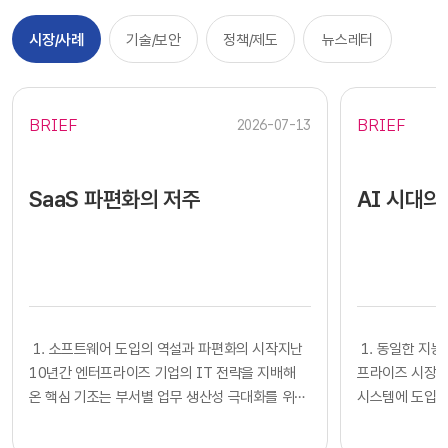
시장/사례
기술/보안
정책/제도
뉴스레터
BRIEF
BRIEF
2026-07-13
SaaS 파편화의 저주
AI 시대의
​​ 1. 소프트웨어 도입의 역설과 파편화의 시작지난
​​ 1. 동일한
10년간 엔터프라이즈 기업의 IT 전략을 지배해
프라이즈 시장에
온 핵심 기조는 부서별 업무 생산성 극대화를 위한
시스템에 도입하
클라우드 기반 SaaS의 전면적인 도입이었습니다.
확보했다고 판단
각 사업부는 중앙 IT 조직의 복잡한 시스템 구축
다. 많은 기업의