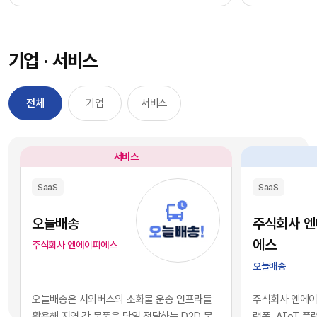
과정을 거칠 필요 없이, 시장에서 검증된 기능별 최
을 자사 서비스
적의 솔루션을 즉각적으로 구독하여 실무에 배치
를 디지털 혁신의
했습니다. 이러한 소프트웨어 채택의 민첩성은 기
장에서 기술적 
기업 · 서비스
업의 업무 처리 속도를 비약적으로 단축시켰고, 디
만 비즈니스의 
지털 전환을 달성하는 가장 확실한 방법론으로 자
있습니다. 현재 
리 잡았습니다.그러나 IT 인프라의 규모가 팽창하
앤스로픽 등의 최
전체
기업
서비스
면서 엔터프라이즈 환경에는 심각한 구조적 역설
일정 비용만 지
이 발생하기 시작했습니다. 개별 업무의 효율성을
과 활용이 가능
높이기 위해 도입한 수많은 소프트웨어들이 오히
습니다. 이는 
서비스
려 전사적인 데이터의 흐름을 원천적으로 단절시
리 기업과 완벽
키는 부작용, 즉 'SaaS 파편화' 현상을 초래한 것
리즘과 추론 능
SaaS
SaaS
입니다. 각 부서가 자신의 목적에만 부합하는 솔루
을 의미합니다.
션을 파편적으로 채택하고 운용함에 따라, 기업의
된 기술력과 개
오늘배송
주식회사 
핵심 자산인 데이터는 서로 호환되지 않는 수백 개
현재의 AI 지
에스
주식회사 엔에이피에스
의 개별 애플리케이션 서버 안에 고립되는 결과를
하게 거래되고 
오늘배송
낳았습니다.이러한 파편화는 기업의 의사결정 체
게 되었습니다.
계와 인공지능 도입에 치명적인 병목으로 작용합
니스 경쟁의 공
오늘배송은 시외버스의 소화물 운송 인프라를
주식회사 엔에이피
니다. 특정 부서 단위의 기능적 최적화나 개별 앱의
다. 경쟁사가 
활용해 지역 간 물품을 당일 전달하는 D2D 물
랫폼, AIoT 