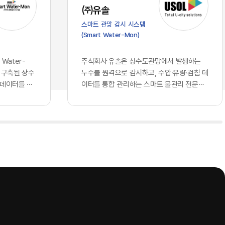
가 진입 장벽
스의 심장부에 해당하는 의사결정 체계로
㈜유솔
클라우드 서
들어오면서, 우리가 그간 견고하다고 믿어
스마트 관망 감시 시스템
되고 구독할
왔던 글로벌 표준의 토대 위에는 깊은 균열
(Smart Water-Mon)
 되었습니다.
이 생기기 시작했습니다. 과거의 클라우드
비즈니스 경
가 단순히 데이터를 저장하는 창고나 연산
꿔 놓았습니
력을 빌려 쓰는 공장에 머물렀다면, 현재의
Water-
주식회사 유솔은 상수도관망에서 발생하는
동일한 지능을
인공지능은 국가와 기업의 핵심 전략을 결
 구축된 상수
누수를 원격으로 감시하고, 수압·유량·검침 데
현재 기업의
정하고 고유의 지식을 자산화하는 뇌의 역
 데이터를 하
이터를 통합 관리하는 스마트 물관리 전문기
자체에서 창
할을 수행하고 있기 때문입니다. 창고를 빌
는 상수관망
업이다. 상수도관로 원격 모니터링 시스템을
 AI를 도
려 쓰는 것과 뇌를 외부에 맡기는 것은 본
기존에 개별 운
중심으로 누수 탐지 장비와 통신 단말, 데이터
격차를 만들
질적으로 다른 문제입니다. 기업의 가장 은
해 모듈형
분석 소프트웨어를 개발·공급하며, 상수도 운
 결코 접근
밀한 노하우와 국가의 기밀이 포함된 정보
치에스씨엠티·위
영기관의 물 손실 저감과 관망 운영 효율화를
회사만의 고유
들을 누군가 통제하는 외부의 지능에 통째
 연계하는 구
지원하고 있다.유솔의 사업 구조는 종합 누수
로 확보하고
로 맡기고, 그 지능이 학습을 통해 타인의
관망에서 발생
관리 솔루션, AI 스마트 누수탐지 솔루션, ​스
누구나 접근
무기가 될 수 있다는 자각은 시장에 거대한
격검침 정보, ​
마트 수압계, ​스마트 허브, ​스마트 검침단말기
질적이고 차별
거부감과 공포를 불러일으키고 있습니다.
등 ...
 핵심은, 오
이제 국가와 기업들은 효율성이라는 이름
소유한 고품
의 달콤한 환상에서 깨어나 데이터 주권과
다. 동일한
안보라는 지극히 현실적이고도 절박한 생
 경제적 해자
존 전략을 다시금 수립하고 있습니다. 데이