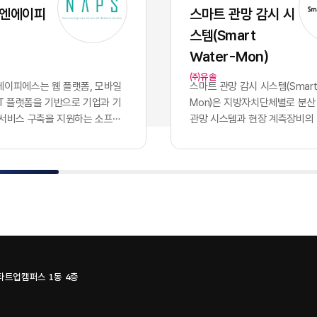
 파편적으로 채택하고 운용함
화된 기술력과 개발 역량 자체
 엔에이피
스마트 관망 감시 시
기업의 핵심 자산인 데이터는 서
이었으나, 현재의 AI 지능은 
스템(Smart
 않는 수백 개의 개별 애플리케
버처럼 시장에서 흔하게 거래
안에 고립되는 결과를 낳았습니
수 있는 범용재의 성격을 띠게
Water-Mon)
파편화는 기업의 의사결정 체계
이러한 지능의 상향 평준화는 
㈜유솔
 도입에 치명적인 병목으로 작
쟁의 공식을 근본적으로 뒤바
이피에스는 웹 플랫폼, ​모바일
스마트 관망 감시 시스템(Smart 
특정 부서 단위의 기능적 최적화
다. 경쟁사가 우리와 완전히 
oT 플랫폼​을 기반으로 기업과 기
Mon)​은 지방자치단체별로 분산
의 도입 개수를 늘리는 것으로
공유하는 상황에서, 2026년 
 서비스 구축을 지원하는 소프트
관망 시스템과 현장 계측장비의
하던 시대는 이제 끝났습니다.
진정한 권력은 인공지능 모델 
. 응용 소프트웨어 개발을 중심
나의 클라우드 환경으로 통합하
터프라이즈 비즈니스 환경에서
출되지 않습니다. 동일한 성능의
관리, 물류·모빌리티, 메타버스,
데이터 수집·감시 플랫폼이다. 
을 결정짓는 필수 조건은 파편
입하고도 시장에서 압도적인 
식 기술을 결합한 플랫폼과 서비
영되던 3개 관망 시스템을 융합
된 개별 소프트웨어들을 논리
어내는 유일한 기준은 경쟁사가
 있다.사업 구조는 NCMS 콘텐
SaaS로 제공하며, 유솔·에이
하고, 데이터가 시스템 간의 장
하거나 구매할 수 없는 우리 
, ​모빌리티 시스템, MEET
플랫의 물관리 기술과 시스템을
르도록 만드는 '데이터 통합 아
한 데이터를 얼마나 체계적으
IMAGE·A.VOICE 등 자체 솔루션
조를 갖고 있다.서비스는 상수
구축입니다. 파편화된 인프라를
통제하는가에 달려 있습니다.
성되어 있다. NCMS는 ...
하는 누수 데이터, ​유량 정보, ​원
한 상태에서는 아무리 뛰어난
가능한 범용 AI의 성능을 실
수압·수...
하더라도 전사적 차원의 비즈
화된 비즈니스 성과로 연결하는
스타트업캠퍼스 1동 4층
이나 가치를 창출할 수 없습니
직 해당 기업만이 독점적으로 
0개의 솔루션, 100개의 갈라진
질의 퍼스트 파티 데이터뿐입니
일로현대 엔터프라이즈의 업무
지능을 공유하는 시대, 진정한