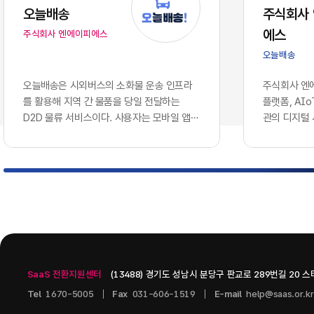
는 솔루션을
오늘배송
주식회사
에 따라, 
에스
주식회사 엔에이피에스
로 호환되지
이션 서버 
오늘배송
다.이러한 
와 인공지능
오늘배송은 시외버스의 소화물 운송 인프라
주식회사 엔에
용합니다. 
를 활용해 지역 간 물품을 당일 전달하는
플랫폼, AI
나 개별 앱
D2D 물류 서비스이다. 사용자는 모바일 앱에
관의 디지털
혁신을 증명
서 배송을 신청하고 출발지와 도착지, 물품 정
웨어 기업이다
현재의 엔
보를 등록할 수 있으며, 터미널 간 시외버스
으로 콘텐츠 
기업의 생존
운송과 출발·도착 지역의 연계 배송망을 통해
인공지능 인
화되고 분절
물품을 전달받는 구조이다. 현재 서비스 가능
스를 개발하고
적으로 연결
노선과 배차를 단계적으로 확대하는 방식으
츠 관리 시스템
벽 없이 흐
로 운영되고 있다.서비스는 모바일 배송 예약,
PAGE, A.
키텍처'의 
QR 기반 디지털 송장, ​실시간 배송 상태 조
을 중심으로 구
그대로 방치
회, ​화물...
기술을 도입
SaaS 전환지원센터
(13488) 경기도 성남시 분당구 판교로 289번길 20 
니스 통찰력
다.2. 10
Tel
1670-5005
Fax
031-606-1519
E-mail
help@saas.or.kr
데이터 사