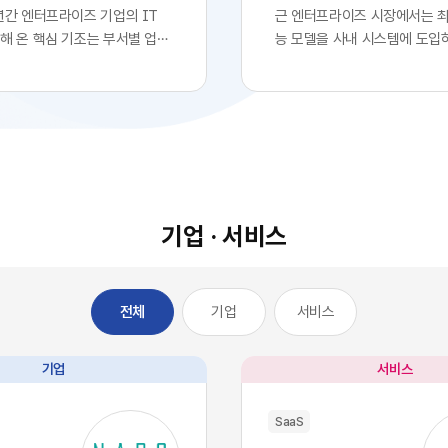
년간 엔터프라이즈 기업의 IT
근 엔터프라이즈 시장에서는 
해 온 핵심 기조는 부서별 업무
능 모델을 사내 시스템에 도입
화를 위한 클라우드 기반
로 확고한 경쟁 우위를 확보했
전면적인 도입이었습니다. 각 사
는 착시 현상이 팽배해 있습니다
 IT 조직의 복잡한 시스템 구
업의 경영진들이 최첨단 대형 
거칠 필요 없이, 시장에서 검증
자사 서비스나 워크플로우에 
최적의 솔루션을 즉각적으로 구
자체를 디지털 혁신의 완성으로
에 배치했습니다. 이러한 소프
이를 통해 시장에서 기술적 우
의 민첩성은 기업의 업무 처리
고 확신합니다.하지만 비즈니
적으로 단축시켰고, 디지털 전
이와 전혀 다르게 전개되고 있
기업 · 서비스
는 가장 확실한 방법론으로 자
글로벌 시장을 주도하는 오픈A
다.그러나 IT 인프라의 규모가
등의 최고 수준 AI 모델들은 
 엔터프라이즈 환경에는 심각한
일정 비용만 지불하면 API 형
기업
서비스
전체
이 발생하기 시작했습니다. 개
인 접근과 활용이 가능한 범용
효율성을 높이기 위해 도입한 수
전히 전환되었습니다. 이는 자
웨어들이 오히려 전사적인 데
경쟁사라면 언제든 우리 기업
기업
서비스
을 원천적으로 단절시키는 부
동일한 수준의 인공지능 알고
SaaS 파편화' 현상을 초래한 것
능력을 자사 시스템에 이식할 
SaaS
 부서가 자신의 목적에만 부합하
미합니다. 과거 소프트웨어 시