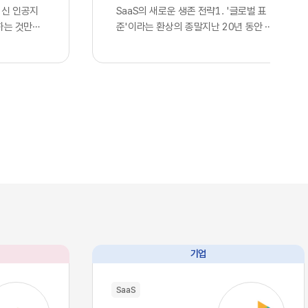
최신 인공지
SaaS의 새로운 생존 전략1. '글로벌 표
하는 것만으
준'이라는 환상의 종말지난 20년 동안 전
다고 판단하
세계 정보기술 산업을 관통했던 단 하나의
. 많은 기
지향점은 효율성을 극대화한 통합이었습니
언어 모델을
다. 스타트업부터 거대 글로벌 기업에 이르
연동한 사실
기까지, 아마존웹서비스나 구글 클라우드
 간주하며,
의 인프라를 빌려 쓰고 동일한 개발 라이브
위를 점했다
러리와 인터페이스를 활용하는 것은 선택
스의 현실은
이 아닌 혁신의 표준이었습니다. 이러한 기
습니다. 현재
술의 범용화는 기업들에게 전례 없는 개발
I, 앤스로픽
속도와 비용 절감이라는 선물을 안겨주었
이제 누구나
고, 전 세계가 거대한 클라우드 생태계 안
태로 즉각적
에서 실시간으로 연결되는 기술적 유토피
 인프라로 완
아를 꿈꾸게 했습니다. 우리는 이를 디지털
본력을 갖춘
트랜스포메이션이라 불렀으며, 글로벌 공
과 완벽하게
룡들이 설계한 이 거대한 체계에 올라타는
기업
리즘과 추론
것만이 유일한 생존 전략이라 믿어 의심치
수 있음을 의
않았습니다.하지만 인공지능이라는 압도적
SaaS
대에는 고도
인 기술이 단순한 보조 도구를 넘어 비즈니