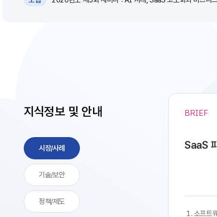
모집
지식정보 및 안내
BRIEF
SaaS
시장/사례
기술/보안
정책/제도
​​ 1. 소