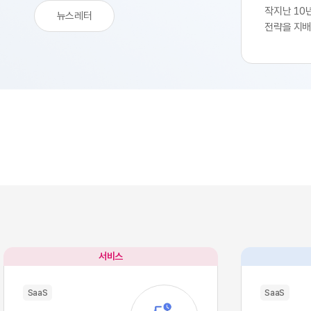
작지난 10
뉴스레터
전략을 지배
생산성 극대
SaaS의 
업부는 중앙
축 과정을 
된 기능별 
독하여 실무
트웨어 채택
속도를 비약
환을 달성하
리 잡았습니
팽창하면서
구조적 역설
별 업무의 
많은 소프트
서비스
이터의 흐름
작용, 즉 '
SaaS
SaaS
입니다. 각