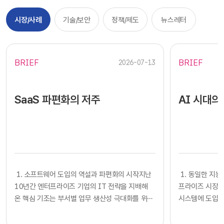
시장/사례
기술/보안
정책/제도
뉴스레터
BRIEF
BRIEF
2026-07-13
SaaS 파편화의 저주
AI 시대의
​​ 1. 소프트웨어 도입의 역설과 파편화의 시작지난
​​ 1. 동일한
10년간 엔터프라이즈 기업의 IT 전략을 지배해
프라이즈 시장에
온 핵심 기조는 부서별 업무 생산성 극대화를 위한
시스템에 도입하
클라우드 기반 SaaS의 전면적인 도입이었습니다.
확보했다고 판단
각 사업부는 중앙 IT 조직의 복잡한 시스템 구축
다. 많은 기업의