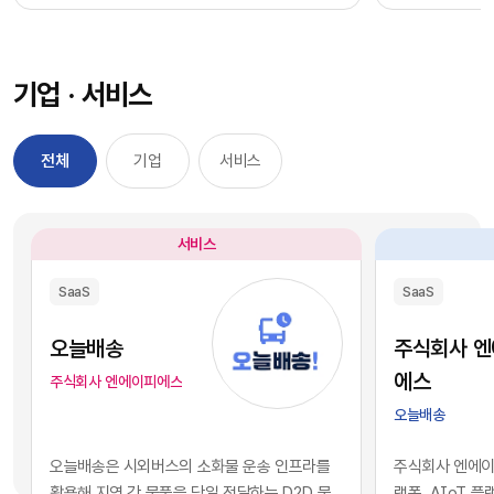
과정을 거칠 필요 없이, 시장에서 검증된 기능별 최
을 자사 서비스
적의 솔루션을 즉각적으로 구독하여 실무에 배치
를 디지털 혁신의
했습니다. 이러한 소프트웨어 채택의 민첩성은 기
장에서 기술적 
기업 · 서비스
업의 업무 처리 속도를 비약적으로 단축시켰고, 디
만 비즈니스의 
지털 전환을 달성하는 가장 확실한 방법론으로 자
있습니다. 현재 
리 잡았습니다.그러나 IT 인프라의 규모가 팽창하
앤스로픽 등의 최
전체
기업
서비스
면서 엔터프라이즈 환경에는 심각한 구조적 역설
일정 비용만 지
이 발생하기 시작했습니다. 개별 업무의 효율성을
과 활용이 가능
높이기 위해 도입한 수많은 소프트웨어들이 오히
습니다. 이는 
서비스
려 전사적인 데이터의 흐름을 원천적으로 단절시
리 기업과 완벽
키는 부작용, 즉 'SaaS 파편화' 현상을 초래한 것
리즘과 추론 능
SaaS
SaaS
입니다. 각 부서가 자신의 목적에만 부합하는 솔루
을 의미합니다.
션을 파편적으로 채택하고 운용함에 따라, 기업의
된 기술력과 개
오늘배송
주식회사 
핵심 자산인 데이터는 서로 호환되지 않는 수백 개
현재의 AI 지
에스
주식회사 엔에이피에스
의 개별 애플리케이션 서버 안에 고립되는 결과를
하게 거래되고 
오늘배송
낳았습니다.이러한 파편화는 기업의 의사결정 체
게 되었습니다.
계와 인공지능 도입에 치명적인 병목으로 작용합
니스 경쟁의 공
오늘배송은 시외버스의 소화물 운송 인프라를
주식회사 엔에이피
니다. 특정 부서 단위의 기능적 최적화나 개별 앱의
다. 경쟁사가 
활용해 지역 간 물품을 당일 전달하는 D2D 물
랫폼, AIoT 