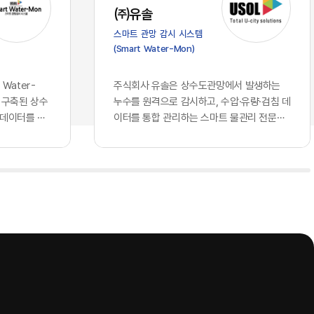
가 진입 장벽
스의 심장부에 해당하는 의사결정 체계로
㈜유솔
클라우드 서
들어오면서, 우리가 그간 견고하다고 믿어
스마트 관망 감시 시스템
되고 구독할
왔던 글로벌 표준의 토대 위에는 깊은 균열
(Smart Water-Mon)
 되었습니다.
이 생기기 시작했습니다. 과거의 클라우드
비즈니스 경
가 단순히 데이터를 저장하는 창고나 연산
꿔 놓았습니
력을 빌려 쓰는 공장에 머물렀다면, 현재의
Water-
주식회사 유솔은 상수도관망에서 발생하는
동일한 지능을
인공지능은 국가와 기업의 핵심 전략을 결
 구축된 상수
누수를 원격으로 감시하고, 수압·유량·검침 데
현재 기업의
정하고 고유의 지식을 자산화하는 뇌의 역
 데이터를 하
이터를 통합 관리하는 스마트 물관리 전문기
자체에서 창
할을 수행하고 있기 때문입니다. 창고를 빌
는 상수관망
업이다. 상수도관로 원격 모니터링 시스템을
 AI를 도
려 쓰는 것과 뇌를 외부에 맡기는 것은 본
기존에 개별 운
중심으로 누수 탐지 장비와 통신 단말, 데이터
격차를 만들
질적으로 다른 문제입니다. 기업의 가장 은
해 모듈형
분석 소프트웨어를 개발·공급하며, 상수도 운
 결코 접근
밀한 노하우와 국가의 기밀이 포함된 정보
치에스씨엠티·위
영기관의 물 손실 저감과 관망 운영 효율화를
회사만의 고유
들을 누군가 통제하는 외부의 지능에 통째
 연계하는 구
지원하고 있다.유솔의 사업 구조는 종합 누수
로 확보하고
로 맡기고, 그 지능이 학습을 통해 타인의
관망에서 발생
관리 솔루션, AI 스마트 누수탐지 솔루션, ​스
누구나 접근
무기가 될 수 있다는 자각은 시장에 거대한
격검침 정보, ​
마트 수압계, ​스마트 허브, ​스마트 검침단말기
질적이고 차별
거부감과 공포를 불러일으키고 있습니다.
등 ...
 핵심은, 오
이제 국가와 기업들은 효율성이라는 이름
소유한 고품
의 달콤한 환상에서 깨어나 데이터 주권과
다. 동일한
안보라는 지극히 현실적이고도 절박한 생
 경제적 해자
존 전략을 다시금 수립하고 있습니다. 데이