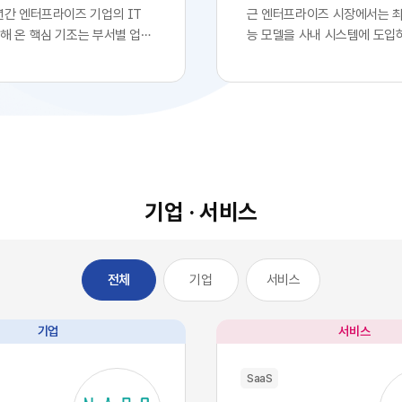
년간 엔터프라이즈 기업의 IT
근 엔터프라이즈 시장에서는 
해 온 핵심 기조는 부서별 업무
능 모델을 사내 시스템에 도입
화를 위한 클라우드 기반
로 확고한 경쟁 우위를 확보했
전면적인 도입이었습니다. 각 사
는 착시 현상이 팽배해 있습니다
 IT 조직의 복잡한 시스템 구
업의 경영진들이 최첨단 대형 
거칠 필요 없이, 시장에서 검증
자사 서비스나 워크플로우에 
최적의 솔루션을 즉각적으로 구
자체를 디지털 혁신의 완성으로
에 배치했습니다. 이러한 소프
이를 통해 시장에서 기술적 우
의 민첩성은 기업의 업무 처리
고 확신합니다.하지만 비즈니
적으로 단축시켰고, 디지털 전
이와 전혀 다르게 전개되고 있
기업 · 서비스
는 가장 확실한 방법론으로 자
글로벌 시장을 주도하는 오픈A
다.그러나 IT 인프라의 규모가
등의 최고 수준 AI 모델들은 
 엔터프라이즈 환경에는 심각한
일정 비용만 지불하면 API 형
기업
서비스
전체
이 발생하기 시작했습니다. 개
인 접근과 활용이 가능한 범용
효율성을 높이기 위해 도입한 수
전히 전환되었습니다. 이는 자
웨어들이 오히려 전사적인 데
경쟁사라면 언제든 우리 기업
기업
서비스
을 원천적으로 단절시키는 부
동일한 수준의 인공지능 알고
SaaS 파편화' 현상을 초래한 것
능력을 자사 시스템에 이식할 
SaaS
 부서가 자신의 목적에만 부합하
미합니다. 과거 소프트웨어 시