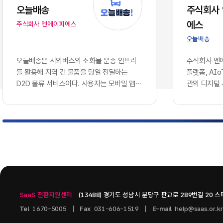
는 솔루션을
오늘배송
주식회사
에 따라, 
에스
주식회사 엔에이피에스
로 호환되지
이션 서버 
오늘배송
다.이러한 
와 인공지능
오늘배송은 시외버스의 소화물 운송 인프라
주식회사 엔에
용합니다. 
를 활용해 지역 간 물품을 당일 전달하는
플랫폼, AI
나 개별 앱
D2D 물류 서비스이다. 사용자는 모바일 앱에
관의 디지털
혁신을 증명
서 배송을 신청하고 출발지와 도착지, 물품 정
웨어 기업이다
현재의 엔
보를 등록할 수 있으며, 터미널 간 시외버스
으로 콘텐츠 
기업의 생존
운송과 출발·도착 지역의 연계 배송망을 통해
인공지능 인
화되고 분절
물품을 전달받는 구조이다. 현재 서비스 가능
스를 개발하고
적으로 연결
노선과 배차를 단계적으로 확대하는 방식으
츠 관리 시스템
벽 없이 흐
로 운영되고 있다.서비스는 모바일 배송 예약,
PAGE, A.
키텍처'의 
QR 기반 디지털 송장, ​실시간 배송 상태 조
을 중심으로 구
그대로 방치
회, ​화물...
기술을 도입
SaaS 전환지원센터
(13488) 경기도 성남시 분당구 판교로 289번길 20 
니스 통찰력
다.2. 10
Tel
1670-5005
Fax
031-606-1519
E-mail
help@saas.or.kr
데이터 사