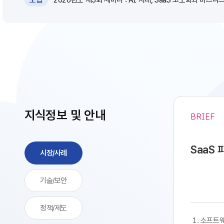
모집
지식정보 및 안내
BRIEF
SaaS
시장/사례
기술/보안
정책/제도
​​ 1. 소