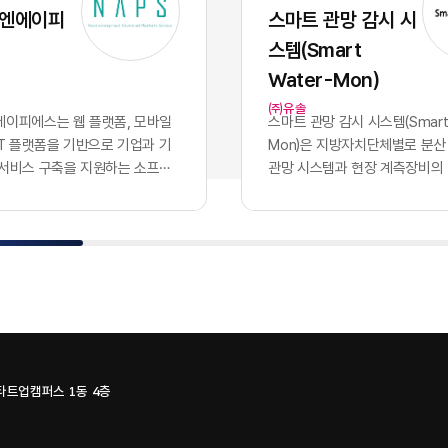
 파편적으로 채택하고 운용함
화된 기술력과 개발 역량 자체
 엔에이피
스마트 관망 감시 시
기업의 핵심 자산인 데이터는 서
이었으나, 현재의 AI 지능은 
스템(Smart
 않는 수백 개의 개별 애플리케
버처럼 시장에서 흔하게 거래
안에 고립되는 결과를 낳았습니
수 있는 범용재의 성격을 띠게
Water-Mon)
파편화는 기업의 의사결정 체계
이러한 지능의 상향 평준화는 
㈜유솔
 도입에 치명적인 병목으로 작
쟁의 공식을 근본적으로 뒤바
이피에스는 웹 플랫폼, ​모바일
스마트 관망 감시 시스템(Smart 
특정 부서 단위의 기능적 최적화
다. 경쟁사가 우리와 완전히 
oT 플랫폼​을 기반으로 기업과 기
Mon)​은 지방자치단체별로 분산
의 도입 개수를 늘리는 것으로
공유하는 상황에서, 2026년 
 서비스 구축을 지원하는 소프트
관망 시스템과 현장 계측장비의
하던 시대는 이제 끝났습니다.
진정한 권력은 인공지능 모델 
. 응용 소프트웨어 개발을 중심
나의 클라우드 환경으로 통합하
터프라이즈 비즈니스 환경에서
출되지 않습니다. 동일한 성능의
관리, 물류·모빌리티, 메타버스,
데이터 수집·감시 플랫폼이다. 
을 결정짓는 필수 조건은 파편
입하고도 시장에서 압도적인 
식 기술을 결합한 플랫폼과 서비
영되던 3개 관망 시스템을 융합
된 개별 소프트웨어들을 논리
어내는 유일한 기준은 경쟁사가
 있다.사업 구조는 NCMS 콘텐
SaaS로 제공하며, 유솔·에이
하고, 데이터가 시스템 간의 장
하거나 구매할 수 없는 우리 
, ​모빌리티 시스템, MEET
플랫의 물관리 기술과 시스템을
르도록 만드는 '데이터 통합 아
한 데이터를 얼마나 체계적으
IMAGE·A.VOICE 등 자체 솔루션
조를 갖고 있다.서비스는 상수
구축입니다. 파편화된 인프라를
통제하는가에 달려 있습니다.
성되어 있다. NCMS는 ...
하는 누수 데이터, ​유량 정보, ​원
한 상태에서는 아무리 뛰어난
가능한 범용 AI의 성능을 실
수압·수...
하더라도 전사적 차원의 비즈
화된 비즈니스 성과로 연결하는
스타트업캠퍼스 1동 4층
이나 가치를 창출할 수 없습니
직 해당 기업만이 독점적으로 
0개의 솔루션, 100개의 갈라진
질의 퍼스트 파티 데이터뿐입니
일로현대 엔터프라이즈의 업무
지능을 공유하는 시대, 진정한