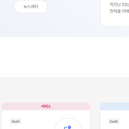
작지난 10
뉴스레터
전략을 지배
생산성 극대
SaaS의 
업부는 중앙
축 과정을 
된 기능별 
독하여 실무
트웨어 채택
속도를 비약
환을 달성하
리 잡았습니
팽창하면서
구조적 역설
별 업무의 
많은 소프트
서비스
이터의 흐름
작용, 즉 '
SaaS
SaaS
입니다. 각