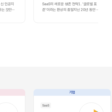
최신 인공지
SaaS의 새로운 생존 전략1. '글로벌 표
하는 것만으
준'이라는 환상의 종말지난 20년 동안 전
다고 판단하
세계 정보기술 산업을 관통했던 단 하나의
. 많은 기
지향점은 효율성을 극대화한 통합이었습니
언어 모델을
다. 스타트업부터 거대 글로벌 기업에 이르
연동한 사실
기까지, 아마존웹서비스나 구글 클라우드
 간주하며,
의 인프라를 빌려 쓰고 동일한 개발 라이브
위를 점했다
러리와 인터페이스를 활용하는 것은 선택
스의 현실은
이 아닌 혁신의 표준이었습니다. 이러한 기
습니다. 현재
술의 범용화는 기업들에게 전례 없는 개발
I, 앤스로픽
속도와 비용 절감이라는 선물을 안겨주었
이제 누구나
고, 전 세계가 거대한 클라우드 생태계 안
태로 즉각적
에서 실시간으로 연결되는 기술적 유토피
 인프라로 완
아를 꿈꾸게 했습니다. 우리는 이를 디지털
본력을 갖춘
트랜스포메이션이라 불렀으며, 글로벌 공
과 완벽하게
룡들이 설계한 이 거대한 체계에 올라타는
기업
리즘과 추론
것만이 유일한 생존 전략이라 믿어 의심치
수 있음을 의
않았습니다.하지만 인공지능이라는 압도적
SaaS
대에는 고도
인 기술이 단순한 보조 도구를 넘어 비즈니