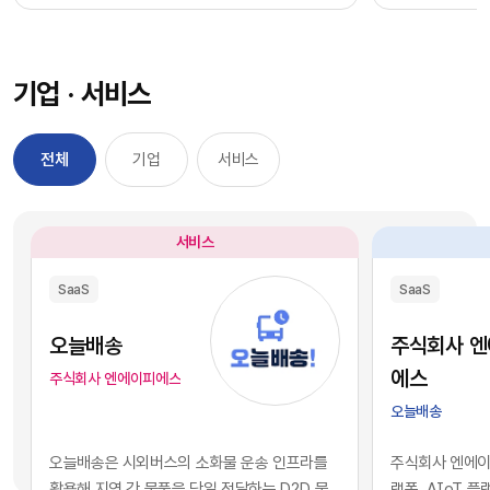
과정을 거칠 필요 없이, 시장에서 검증된 기능별 최
을 자사 서비스
적의 솔루션을 즉각적으로 구독하여 실무에 배치
를 디지털 혁신의
했습니다. 이러한 소프트웨어 채택의 민첩성은 기
장에서 기술적 
기업 · 서비스
업의 업무 처리 속도를 비약적으로 단축시켰고, 디
만 비즈니스의 
지털 전환을 달성하는 가장 확실한 방법론으로 자
있습니다. 현재 
리 잡았습니다.그러나 IT 인프라의 규모가 팽창하
앤스로픽 등의 최
전체
기업
서비스
면서 엔터프라이즈 환경에는 심각한 구조적 역설
일정 비용만 지
이 발생하기 시작했습니다. 개별 업무의 효율성을
과 활용이 가능
높이기 위해 도입한 수많은 소프트웨어들이 오히
습니다. 이는 
서비스
려 전사적인 데이터의 흐름을 원천적으로 단절시
리 기업과 완벽
키는 부작용, 즉 'SaaS 파편화' 현상을 초래한 것
리즘과 추론 능
SaaS
SaaS
입니다. 각 부서가 자신의 목적에만 부합하는 솔루
을 의미합니다.
션을 파편적으로 채택하고 운용함에 따라, 기업의
된 기술력과 개
오늘배송
주식회사 
핵심 자산인 데이터는 서로 호환되지 않는 수백 개
현재의 AI 지
에스
주식회사 엔에이피에스
의 개별 애플리케이션 서버 안에 고립되는 결과를
하게 거래되고 
오늘배송
낳았습니다.이러한 파편화는 기업의 의사결정 체
게 되었습니다.
계와 인공지능 도입에 치명적인 병목으로 작용합
니스 경쟁의 공
오늘배송은 시외버스의 소화물 운송 인프라를
주식회사 엔에이피
니다. 특정 부서 단위의 기능적 최적화나 개별 앱의
다. 경쟁사가 
활용해 지역 간 물품을 당일 전달하는 D2D 물
랫폼, AIoT 