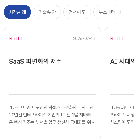
시장/사례
기술/보안
정책/제도
뉴스레터
BRIEF
BRIEF
2026-07-13
SaaS 파편화의 저주
AI 시대의
​​ 1. 소프트웨어 도입의 역설과 파편화의 시작지난
​​ 1. 동일한
10년간 엔터프라이즈 기업의 IT 전략을 지배해
프라이즈 시장에
온 핵심 기조는 부서별 업무 생산성 극대화를 위한
시스템에 도입하
클라우드 기반 SaaS의 전면적인 도입이었습니다.
확보했다고 판단
각 사업부는 중앙 IT 조직의 복잡한 시스템 구축
다. 많은 기업의